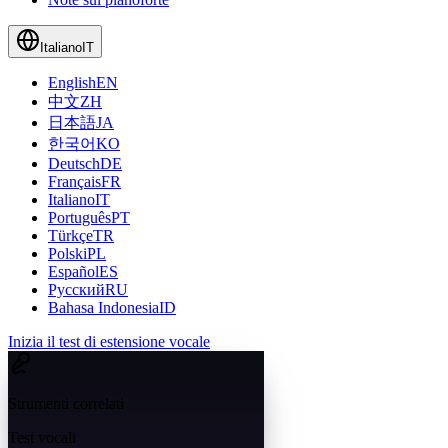
Italiano
IT
English
EN
中文
ZH
日本語
JA
한국어
KO
Deutsch
DE
Français
FR
Italiano
IT
Português
PT
Türkçe
TR
Polski
PL
Español
ES
Русский
RU
Bahasa Indonesia
ID
Inizia il test di estensione vocale
Strumenti correlati
Test vocali