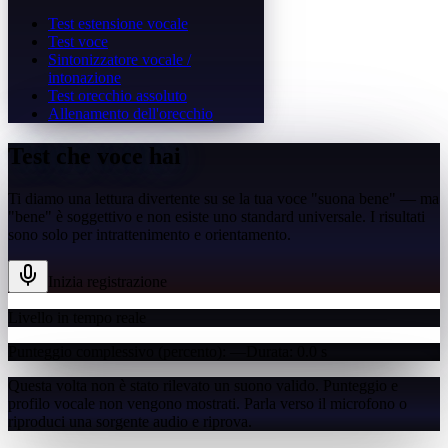
Test estensione vocale
Test voce
Sintonizzatore vocale /
intonazione
Test orecchio assoluto
Allenamento dell'orecchio
Test che voce hai
Ti diamo una lettura divertente su se la tua voce "suona bene" — ma
"bene" è soggettivo e non esiste uno standard universale. I risultati
sono solo per intrattenimento e orientamento.
Inizia registrazione
Livello in tempo reale
Punteggio complessivo
(percento)
:
—
Durata
:
0.0
s
Questa volta non è stato rilevato un suono valido. Punteggio e
profilo vocale non vengono mostrati. Parla verso il microfono o
riproduci una sorgente audio e riprova.