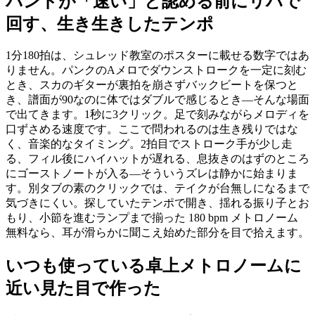
バンドが「速い」と認める前にリハで
回す、生き生きしたテンポ
1分180拍は、シュレッド教室のポスターに載せる数字ではあ
りません。パンクのAメロでダウンストロークを一定に刻む
とき、スカのギターが裏拍を崩さずバックビートを保つと
き、譜面が90なのに体ではダブルで感じるとき—そんな場面
で出てきます。1秒に3クリック。足で刻みながらメロディを
口ずさめる速度です。ここで問われるのは生き残りではな
く、音楽的なタイミング。2拍目でストローク手が少し走
る、フィル後にハイハットが遅れる、息抜きのはずのところ
にゴーストノートが入る—そういうズレは静かに始まりま
す。別タブの素のクリックでは、テイクが台無しになるまで
気づきにくい。探していたテンポで開き、揺れる振り子とお
もり、小節を進むランプまで揃った 180 bpm メトロノーム
無料なら、耳が滑らかに聞こえ始めた部分を目で拾えます。
いつも使っている卓上メトロノームに
近い見た目で作った