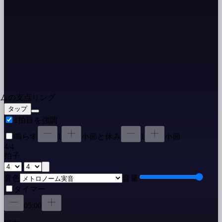
タップ
1拍目を強調
鳴らす
1
小節
と休み
1
小節
4
/
4
拍子
/
音色
音量
タイマー
05:00