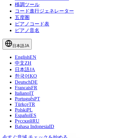
移調ツール
コード進行ジェネレーター
五度圏
ピアノコード表
ピアノ音名
日本語
JA
English
EN
中文
ZH
日本語
JA
한국어
KO
Deutsch
DE
Français
FR
Italiano
IT
Português
PT
Türkçe
TR
Polski
PL
Español
ES
Русский
RU
Bahasa Indonesia
ID
今すぐ音域 チェックを始める