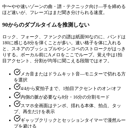
中〜やや速いゾーンの曲・譜・テクニック向け—手を締める
ほど速いが、フレーズはまだ聞き分けられる速度。
90からのダブルタイムを推測しない
ロック、フォーク、ファンクの譜は紙面90なのに、バンドは
180に感じる8分を弾くことが多い。速い格子を体に入れる
と、スネアのプッシュプルやシンコペのストロークがはっき
りする。ボーカル前にAメロをここでループ。覚え中は1拍
目アクセント、分割が均等に聞こえる段階ではオフ。
メカ音またはドラムキット音—モニターで切れる方
を選択
4/4から変拍子まで、1拍目アクセントのオン/オフ
内側の脈が必要なら8分・16分の分割モード
スマホ全画面はテンポ、揺れる本体、拍点、タッ
プ、再生だけを表示
ギャップクリックとセッションタイマーで漫然ルー
プを避ける