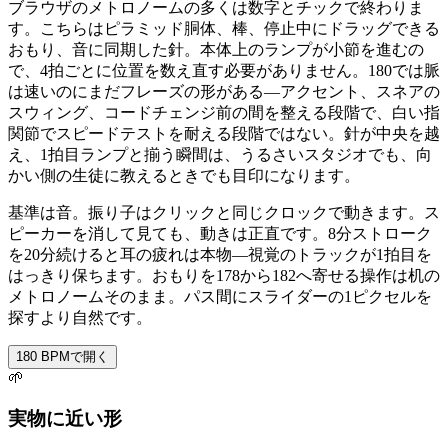
ブラウザのメトロノームの多くは数字とチックで終わりま
す。こちらはピラミッド胴体、棒、停止中にドラッグできる
おもり、音に同期した針。本体上のランプが小節を進むの
で、4拍ごとに位置を数え直す必要がありません。180では脈
は速いのにまだフレーズの形がある—アクセント、スネアの
スウィング、コードチェンジ前の間を整える段階で、白い指
関節でスピードテストを耐える段階ではない。針が中央を越
え、1拍目ランプと揃う瞬間は、うるさいスタジオでも、向
かい側の生徒に教えるときでも目印になります。
基準は音。振り子はクリックと同じクロックで動きます。ス
ピーカーを消して見ても、動きは正直です。8分ストローク
を20分続けると耳の疲れは本物—視覚のトラックが1拍目を
はっきり保ちます。おもりを178から182へ寄せる操作は机の
メトロノームそのまま。パス間にスライダーの1ピクセルを
探すより自然です。
180 BPMで開く
🌱
実物に近い形