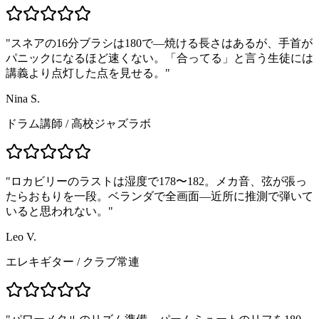
"
スネアの16分ブラシは180で—焼ける長さはあるが、手首が
パニックになるほど速くない。「合ってる」と言う生徒には
講義より点灯した点を見せる。
"
Nina S.
ドラム講師
/
高校ジャズラボ
"
ロカビリーのラストは湿度で178〜182。メカ音、弦が張っ
たらおもりを一段。ベランダで全画面—近所に推測で弾いて
いると思われない。
"
Leo V.
エレキギター
/
クラブ常連