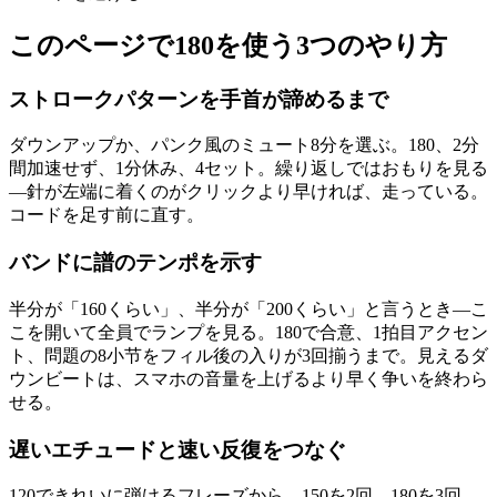
このページで180を使う3つのやり方
ストロークパターンを手首が諦めるまで
ダウンアップか、パンク風のミュート8分を選ぶ。180、2分
間加速せず、1分休み、4セット。繰り返しではおもりを見る
—針が左端に着くのがクリックより早ければ、走っている。
コードを足す前に直す。
バンドに譜のテンポを示す
半分が「160くらい」、半分が「200くらい」と言うとき—こ
こを開いて全員でランプを見る。180で合意、1拍目アクセン
ト、問題の8小节をフィル後の入りが3回揃うまで。見えるダ
ウンビートは、スマホの音量を上げるより早く争いを終わら
せる。
遅いエチュードと速い反復をつなぐ
120できれいに弾けるフレーズから。150を2回、180を3回—