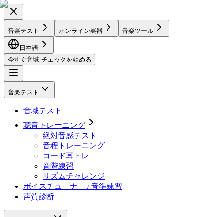
音楽テスト
オンライン楽器
音楽ツール
日本語
今すぐ音域 チェックを始める
音楽テスト
音域テスト
聴音トレーニング
絶対音感テスト
音程トレーニング
コード耳トレ
音階練習
リズムチャレンジ
ボイスチューナー / 音準練習
声質診断