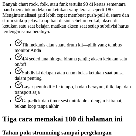
Banyak chart rock, folk, atau funk tertulis 90 di kertas sementara
band memainkan delapan ketukan yang terasa seperti 180.
Menginternalisasi grid lebih cepat membuat push-pull di snare dan
strum sinkop jelas. Loop bait di sini sebelum vokal; aksen di
ketukan satu saat belajar, matikan aksen saat setiap subdivisi harus
terdengar sama beratnya.
Tik mekanis atau suara drum kit—pilih yang tembus
monitor Anda
4/4 sederhana hingga birama ganjil; aksen ketukan satu
on/off
Subdivisi delapan atau enam belas ketukan saat pulsa
dalam penting
Layar penuh di HP: tempo, badan berayun, titik, tap, dan
transport saja
Gap-click dan timer sesi untuk blok dengan istirahat,
bukan loop tanpa akhir
Tiga cara memakai 180 di halaman ini
Tahan pola strumming sampai pergelangan