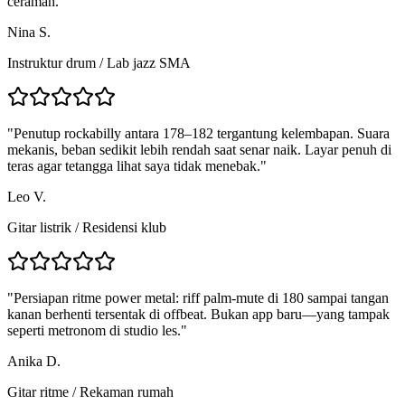
ceramah.
"
Nina S.
Instruktur drum
/
Lab jazz SMA
"
Penutup rockabilly antara 178–182 tergantung kelembapan. Suara
mekanis, beban sedikit lebih rendah saat senar naik. Layar penuh di
teras agar tetangga lihat saya tidak menebak.
"
Leo V.
Gitar listrik
/
Residensi klub
"
Persiapan ritme power metal: riff palm-mute di 180 sampai tangan
kanan berhenti tersentak di offbeat. Bukan app baru—yang tampak
seperti metronom di studio les.
"
Anika D.
Gitar ritme
/
Rekaman rumah