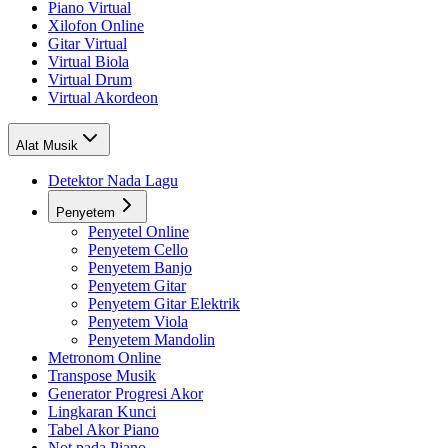
Piano Virtual
Xilofon Online
Gitar Virtual
Virtual Biola
Virtual Drum
Virtual Akordeon
Alat Musik
Detektor Nada Lagu
Penyetem
Penyetel Online
Penyetem Cello
Penyetem Banjo
Penyetem Gitar
Penyetem Gitar Elektrik
Penyetem Viola
Penyetem Mandolin
Metronom Online
Transpose Musik
Generator Progresi Akor
Lingkaran Kunci
Tabel Akor Piano
Not pada Piano