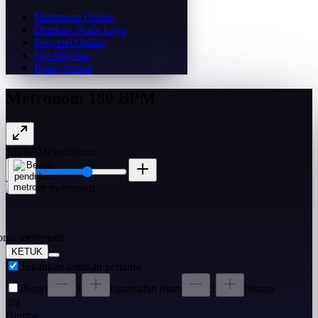
Metronom Online
Detektor Nada Lagu
Penyetel Online
Got Rhythm
Piano Virtual
Metronom 180 BPM
180
BPM
Prestissimo
KETUK
Tekankan ketukan pertama
Bunyi
1
birama
dan diam
1
birama
4
/
4
Birama