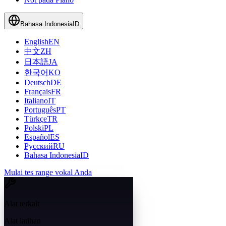
Bahasa Indonesia
ID
English
EN
中文
ZH
日本語
JA
한국어
KO
Deutsch
DE
Français
FR
Italiano
IT
Português
PT
Türkçe
TR
Polski
PL
Español
ES
Русский
RU
Bahasa Indonesia
ID
Mulai tes range vokal Anda
Alat terkait
Alat latihan