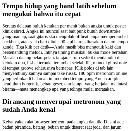
Tempo hidup yang band latih sebelum
mengakui bahwa itu cepat
Seratus delapan puluh ketukan per menit bukan angka untuk poster
klinik shred. Angka ini muncul saat bait punk butuh downstroke
yang mantap, saat gitaris ska mengolah offbeat tanpa memperlambat
backbeat, atau saat chart ditulis 90 tapi harus dirasakan dalam tempo
ganda. Tiga klik per detik—Anda masih bisa mengetuk kaki dan
bersenandung melodi. Intinya timing musikal, bukan mode bertahan.
Masalah datang pelan-pelan: tangan strum sedikit mendahului di
ketukan dua, hi-hat terbuka terlambat setelah fill, muncul ghost note
di tempat groove seharusnya bernapas. Klik polos di tab lain
menyembunyikannya sampai take rusak. 180 bpm metronom online
yang terbuka di halaman ini memberi tempo yang Anda cari plus
pendulum bergerak, beban geser, dan lampu yang berjalan melintasi
birama—mata menangkap apa yang telinga mulai meratakan.
Dirancang menyerupai metronom yang
sudah Anda kenal
Kebanyakan alat browser berhenti pada angka dan tik. Di sini ada
badan piramida, batang, beban untuk diseret saat jeda, dan jarum