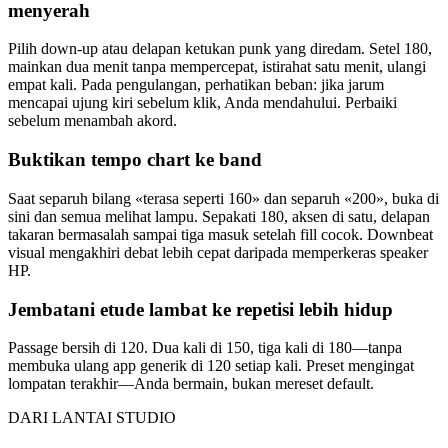
menyerah
Pilih down-up atau delapan ketukan punk yang diredam. Setel 180,
mainkan dua menit tanpa mempercepat, istirahat satu menit, ulangi
empat kali. Pada pengulangan, perhatikan beban: jika jarum
mencapai ujung kiri sebelum klik, Anda mendahului. Perbaiki
sebelum menambah akord.
Buktikan tempo chart ke band
Saat separuh bilang «terasa seperti 160» dan separuh «200», buka di
sini dan semua melihat lampu. Sepakati 180, aksen di satu, delapan
takaran bermasalah sampai tiga masuk setelah fill cocok. Downbeat
visual mengakhiri debat lebih cepat daripada memperkeras speaker
HP.
Jembatani etude lambat ke repetisi lebih hidup
Passage bersih di 120. Dua kali di 150, tiga kali di 180—tanpa
membuka ulang app generik di 120 setiap kali. Preset mengingat
lompatan terakhir—Anda bermain, bukan mereset default.
DARI LANTAI STUDIO