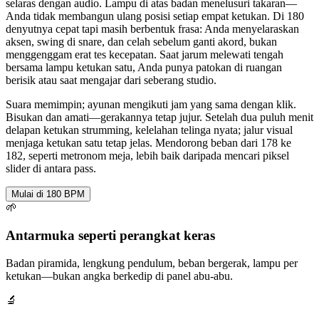
selaras dengan audio. Lampu di atas badan menelusuri takaran—
Anda tidak membangun ulang posisi setiap empat ketukan. Di 180
denyutnya cepat tapi masih berbentuk frasa: Anda menyelaraskan
aksen, swing di snare, dan celah sebelum ganti akord, bukan
menggenggam erat tes kecepatan. Saat jarum melewati tengah
bersama lampu ketukan satu, Anda punya patokan di ruangan
berisik atau saat mengajar dari seberang studio.
Suara memimpin; ayunan mengikuti jam yang sama dengan klik.
Bisukan dan amati—gerakannya tetap jujur. Setelah dua puluh menit
delapan ketukan strumming, kelelahan telinga nyata; jalur visual
menjaga ketukan satu tetap jelas. Mendorong beban dari 178 ke
182, seperti metronom meja, lebih baik daripada mencari piksel
slider di antara pass.
Mulai di 180 BPM
🌱
Antarmuka seperti perangkat keras
Badan piramida, lengkung pendulum, beban bergerak, lampu per
ketukan—bukan angka berkedip di panel abu-abu.
🔬