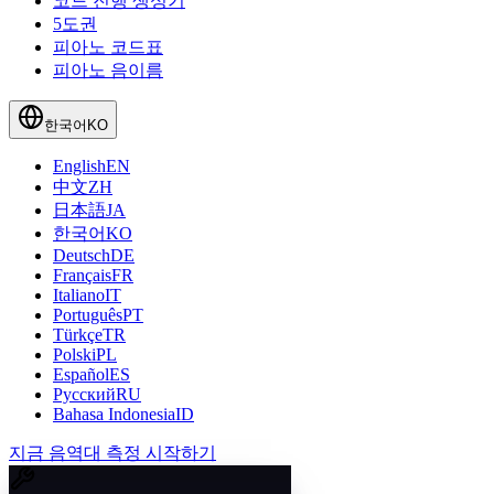
코드 진행 생성기
5도권
피아노 코드표
피아노 음이름
한국어
KO
English
EN
中文
ZH
日本語
JA
한국어
KO
Deutsch
DE
Français
FR
Italiano
IT
Português
PT
Türkçe
TR
Polski
PL
Español
ES
Русский
RU
Bahasa Indonesia
ID
지금 음역대 측정 시작하기