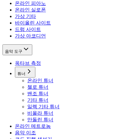
온라인 피아노
온라인 실로폰
가상 기타
바이올린 사이트
드럼 사이트
가상 아코디언
음악 도구
옥타브 측정
튜너
온라인 튜너
첼로 튜너
밴조 튜너
기타 튜너
일렉 기타 튜너
비올라 튜너
만돌린 튜너
온라인 메트로놈
음악 이조