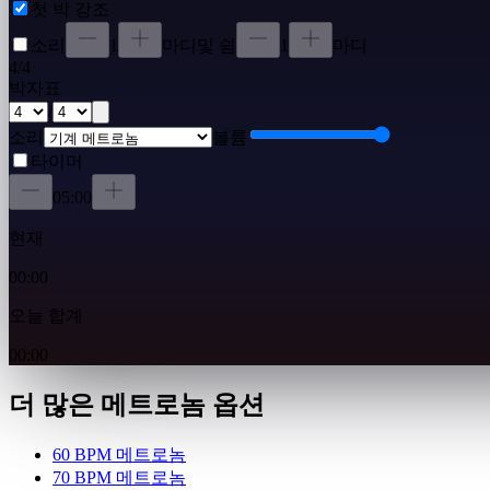
첫 박 강조
소리
1
마디
및 쉼
1
마디
4
/
4
박자표
/
소리
볼륨
타이머
05:00
현재
00:00
오늘 합계
00:00
더 많은 메트로놈 옵션
60 BPM 메트로놈
70 BPM 메트로놈