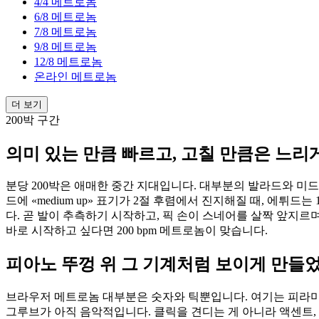
4/4 메트로놈
6/8 메트로놈
7/8 메트로놈
9/8 메트로놈
12/8 메트로놈
온라인 메트로놈
더 보기
200박 구간
의미 있는 만큼 빠르고, 고칠 만큼은 느리
분당 200박은 애매한 중간 지대입니다. 대부분의 발라드와 미드템
드에 «medium up» 표기가 2절 후렴에서 진지해질 때, 에
다. 곧 발이 추측하기 시작하고, 픽 손이 스네어를 살짝 앞지르
바로 시작하고 싶다면 200 bpm 메트로놈이 맞습니다.
피아노 뚜껑 위 그 기계처럼 보이게 만들
브라우저 메트로놈 대부분은 숫자와 틱뿐입니다. 여기는 피라미드 
그루브가 아직 음악적입니다. 클릭을 견디는 게 아니라 액센트,