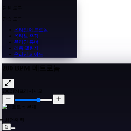
관련 도구
연습 도구
온라인 메트로놈
옥타브 측정
온라인 튜너
리듬 챌린지
온라인 피아노
200 BPM 메트로놈
200
BPM
프레시시모
탭