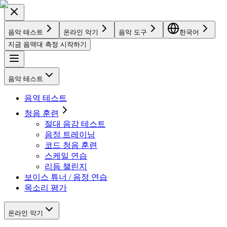
음악 테스트
온라인 악기
음악 도구
한국어
지금 음역대 측정 시작하기
음악 테스트
음역 테스트
청음 훈련
절대 음감 테스트
음정 트레이닝
코드 청음 훈련
스케일 연습
리듬 챌린지
보이스 튜너 / 음정 연습
목소리 평가
온라인 악기