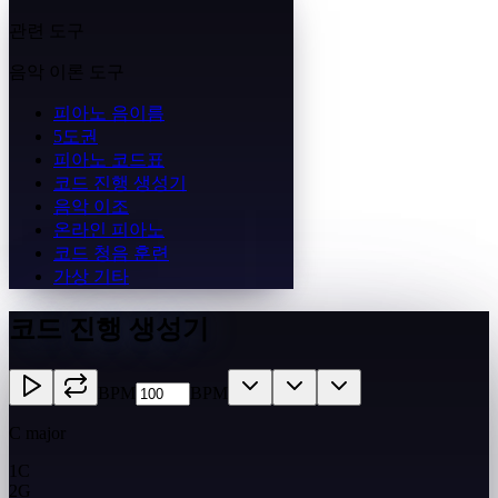
관련 도구
음악 이론 도구
피아노 음이름
5도권
피아노 코드표
코드 진행 생성기
음악 이조
온라인 피아노
코드 청음 훈련
가상 기타
코드 진행 생성기
BPM
BPM
C major
1
C
2
G