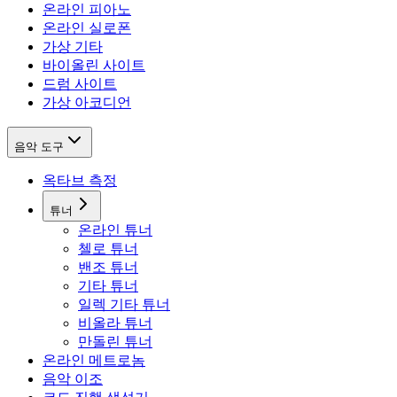
온라인 피아노
온라인 실로폰
가상 기타
바이올린 사이트
드럼 사이트
가상 아코디언
음악 도구
옥타브 측정
튜너
온라인 튜너
첼로 튜너
밴조 튜너
기타 튜너
일렉 기타 튜너
비올라 튜너
만돌린 튜너
온라인 메트로놈
음악 이조