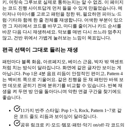
키, 머릿속 그루브로 실제로 통하는지는 알 수 없죠. 이 페이지
는 코드 진행 사이트답게 먼저 들을 수 있게 만들었습니다. 메
이저나 마이너를 고르고 패턴을 정한 뒤, 필요하면 피아노·드
럼·기타와 함께 한 줄 전체를 재생합니다. 어색한 부분이 있으
면 그 자리에서 코드를 바꾸고, 마디를 줄이거나 카드 순서를
바꾼 다음 다시 재생하세요. 악보를 매번 다시 쓰느라 멈추지
않고, 건반 위에서 가볍게 눌러보는 느낌이 목표입니다.
편곡 선택이 그대로 들리는 재생
패턴마다 블록 화음, 아르페지오, 베이스 근음, 박자 밖 액센트
처럼 치는 방식이 달라집니다. 화면에 같은 글자만 보이는 게
아닙니다. Pop 1은 4분 음표 리듬이 안정적인 편이고, Pattern 4
는 백비트 쪽으로 기울어요. 같은 진행을 둔 채 패턴만 바꿔 보
면 데모로 굳히기 전에 분위기를 비교할 수 있습니다. 반복 재
생을 켜 두면 방 안을 돌아다니며 약한 연결 구간을 찾기에도
좋습니다.
11가지 반주 스타일: Pop 1~3, Rock, Pattern 1~7로 같
은 코드 줄도 리듬과 보이싱이 달라집니다.
공유 링크로 키·모드·템포·패턴·악기 on/off·각 코드의