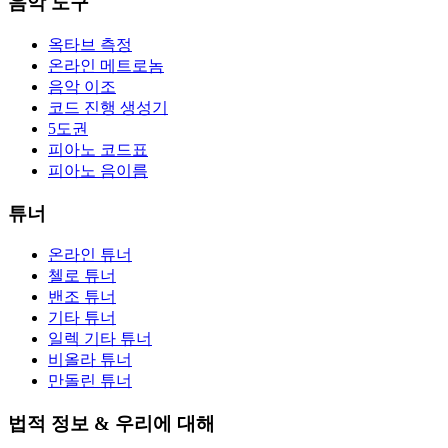
음악 도구
옥타브 측정
온라인 메트로놈
음악 이조
코드 진행 생성기
5도권
피아노 코드표
피아노 음이름
튜너
온라인 튜너
첼로 튜너
밴조 튜너
기타 튜너
일렉 기타 튜너
비올라 튜너
만돌린 튜너
법적 정보 & 우리에 대해