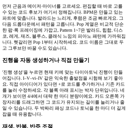
먼저 근음과 메이저·마이너를 고르세요. 편집할 때 바로 고를
수 있는 코드 후보가 여기서 정해집니다. BPM은 만들고 있는
파트에 맞춥니다. 발라드는 느리게, 후렴은 조금 빠르게요. 그
다음 드롭다운에서 패턴을 고릅니다. Pop 계열은 비교적 단순
한 팝·록 프레이징에 가깝고, Pattern 1~7은 발라드, 힙합, 디스
코, 레게, 재즈, 블루스, 클래식 느낌의 피아노 패턴에 가까워집
니다. 헷갈리면 Pop 1부터 시작하세요. 코드 이름은 그대로 두
고 그루브만 바꿀 수도 있습니다.
진행을 자동 생성하거나 직접 만들기
'진행 생성'을 누르면 현재 키에 맞는 다이아토닉 진행이 만들
어집니다. I–V–vi–IV 같은 익숙한 출발점을 시험해 보기 좋아
요. 직접 아이디어가 있다면 +로 코드를 추가하거나 기존 카드
를 눌러 수정하세요. 각 블록 아래 표시는 박자 단위입니다. 네
개가 보이면 4/4에서 대략 한 마디 분량이에요. 카드 오른쪽 가
장자리를 드래그하면 그 코드가 유지되는 길이를 늘리거나 줄
일 수 있습니다. 두 박짜리 패싱 코드나 토닉을 한 마디 더 길게
잡을 때 유용합니다.
재생, 반복, 반주 조절