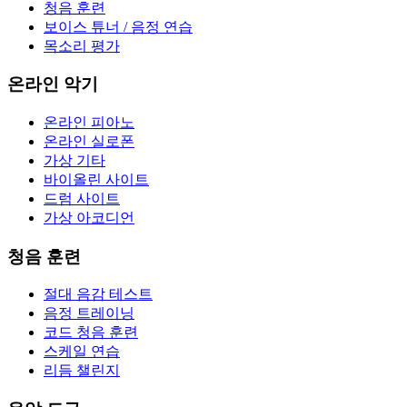
청음 훈련
보이스 튜너 / 음정 연습
목소리 평가
온라인 악기
온라인 피아노
온라인 실로폰
가상 기타
바이올린 사이트
드럼 사이트
가상 아코디언
청음 훈련
절대 음감 테스트
음정 트레이닝
코드 청음 훈련
스케일 연습
리듬 챌린지