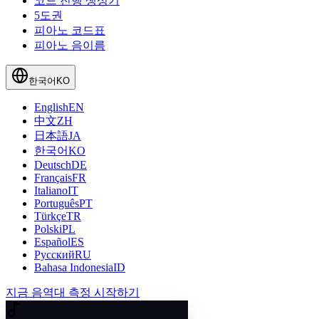
코드 진행 생성기
5도권
피아노 코드표
피아노 음이름
한국어
KO
English
EN
中文
ZH
日本語
JA
한국어
KO
Deutsch
DE
Français
FR
Italiano
IT
Português
PT
Türkçe
TR
Polski
PL
Español
ES
Русский
RU
Bahasa Indonesia
ID
지금 음역대 측정 시작하기