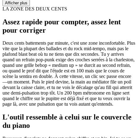
Afficher plus
LA ZONE DES DEUX CENTS
Assez rapide pour compter, assez lent
pour corriger
Deux cents battements par minute, c'est une zone inconfortable. Plus
vite que la plupart des ballades et du rock mid-tempo, mais pas le
plafond blast beat où tu ne tiens que dix secondes. Tu y arrives
quand un refrain pop-punk exige des croches serrées à la charleston,
quand une grille bebop « medium up » se durcit au second refrain,
ou quand le prof dit que l'étude est en 100 mais que le cours de
scène la sentira en double. À cette vitesse, un clic sec passe encore
—un moment. Puis le pied devine, la main au médiator file un poil
devant la caisse claire, et tu ne vois le décalage qu'au fill qui atterrit
une demi-pulsation trop tôt. Un 200 bpm métronome en ligne sert
quand le chiffre sur le pupitre est déjà fixé et que tu veux ouvrir la
page là, avec une pulsation que tu vois autant qu'entends.
L'outil ressemble à celui sur le couvercle
du piano