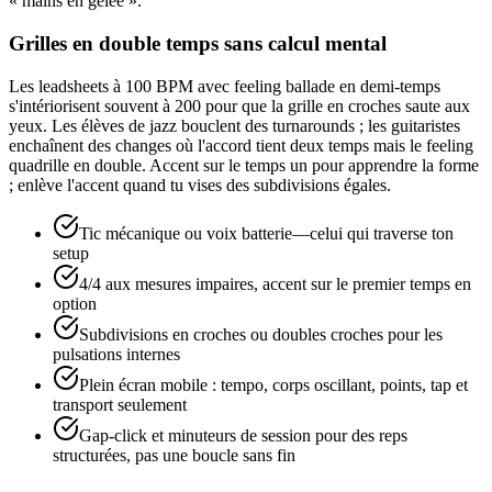
« mains en gelée ».
Grilles en double temps sans calcul mental
Les leadsheets à 100 BPM avec feeling ballade en demi-temps
s'intériorisent souvent à 200 pour que la grille en croches saute aux
yeux. Les élèves de jazz bouclent des turnarounds ; les guitaristes
enchaînent des changes où l'accord tient deux temps mais le feeling
quadrille en double. Accent sur le temps un pour apprendre la forme
; enlève l'accent quand tu vises des subdivisions égales.
Tic mécanique ou voix batterie—celui qui traverse ton
setup
4/4 aux mesures impaires, accent sur le premier temps en
option
Subdivisions en croches ou doubles croches pour les
pulsations internes
Plein écran mobile : tempo, corps oscillant, points, tap et
transport seulement
Gap-click et minuteurs de session pour des reps
structurées, pas une boucle sans fin