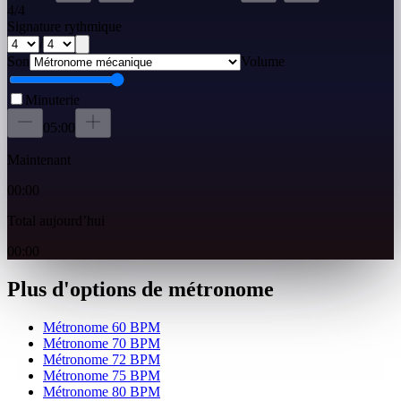
4
/
4
Signature rythmique
/
Son
Volume
Minuterie
05:00
Maintenant
00:00
Total aujourd’hui
00:00
Plus d'options de métronome
Métronome 60 BPM
Métronome 70 BPM
Métronome 72 BPM
Métronome 75 BPM
Métronome 80 BPM