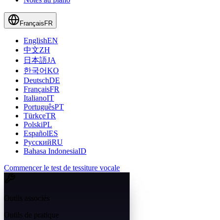
Français
FR
English
EN
中文
ZH
日本語
JA
한국어
KO
Deutsch
DE
Français
FR
Italiano
IT
Português
PT
Türkçe
TR
Polski
PL
Español
ES
Русский
RU
Bahasa Indonesia
ID
Commencer le test de tessiture vocale
Outils associés
Outils de pratique