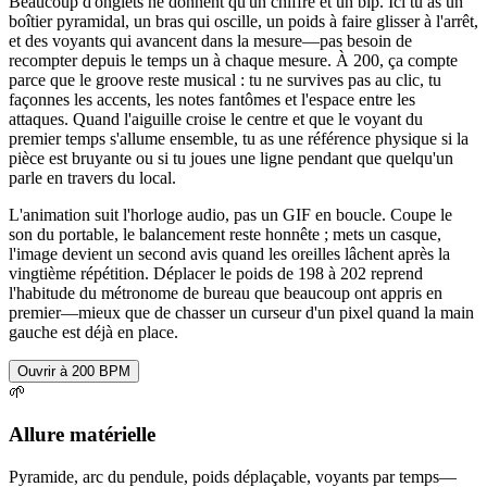
Beaucoup d'onglets ne donnent qu'un chiffre et un bip. Ici tu as un
boîtier pyramidal, un bras qui oscille, un poids à faire glisser à l'arrêt,
et des voyants qui avancent dans la mesure—pas besoin de
recompter depuis le temps un à chaque mesure. À 200, ça compte
parce que le groove reste musical : tu ne survives pas au clic, tu
façonnes les accents, les notes fantômes et l'espace entre les
attaques. Quand l'aiguille croise le centre et que le voyant du
premier temps s'allume ensemble, tu as une référence physique si la
pièce est bruyante ou si tu joues une ligne pendant que quelqu'un
parle en travers du local.
L'animation suit l'horloge audio, pas un GIF en boucle. Coupe le
son du portable, le balancement reste honnête ; mets un casque,
l'image devient un second avis quand les oreilles lâchent après la
vingtième répétition. Déplacer le poids de 198 à 202 reprend
l'habitude du métronome de bureau que beaucoup ont appris en
premier—mieux que de chasser un curseur d'un pixel quand la main
gauche est déjà en place.
Ouvrir à 200 BPM
🌱
Allure matérielle
Pyramide, arc du pendule, poids déplaçable, voyants par temps—