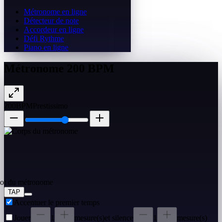
Métronome en ligne
Détecteur de note
Accordeur en ligne
Défi Rythme
Piano en ligne
Métronome 200 BPM
200
BPM
Prestissimo
TAP
Accentuer le premier temps
Jouer
1
mesure(s)
et silence
1
mesure(s)