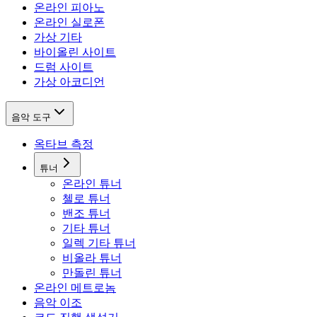
온라인 피아노
온라인 실로폰
가상 기타
바이올린 사이트
드럼 사이트
가상 아코디언
음악 도구
옥타브 측정
튜너
온라인 튜너
첼로 튜너
밴조 튜너
기타 튜너
일렉 기타 튜너
비올라 튜너
만돌린 튜너
온라인 메트로놈
음악 이조