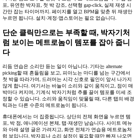
포, 유연한 박자표, 첫 박 강조, 선택형 gap-click, 실제 재생 시
간만 잡는 타이머까지. 페이지를 열고 BPM을 맞춘 뒤 재생만
누르면 됩니다. 설치·계정·앱스토어는 필요 없습니다.
단순 클릭만으로는 부족할 때, 박자기처
럼 보이는 메트로놈이 템포를 잡아 줍니
다
리듬 연습은 소리만 듣는 일이 아닙니다. 기타는 alternate
picking할 때 흔들림을 보고, 피아노는 마디를 넘는 구간에서
첫 박을 따라가며, 드러머는 시각 신호로 필인이 앞서 나가지
않게 합니다. 여기서는 바늘이 소리와 같이 움직이고, 점이 매
박마다 켜지며, 기계식 박자기처럼 추를 끌어 템포를 미세 조
정할 수 있습니다. 소리와 움직임이 맞물릴 때, 다른 탭의 배경
틱과는 다른 수준의 메트로놈이 됩니다.
휴대폰에서는 더 집중됩니다. 상단의 전체 화면을 누르면 템
포, 박 점, 애니메이션 본체, 탭·재생만 남습니다. 사이트 메뉴
와 아래 설명 글은 가려지고, 화면 전체가 연습용 메트로놈처
럼 보입니다. 박자표나 소리 설정이 필요할 때만 빠져 나오면