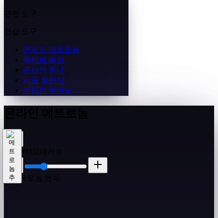
관련 도구
연습 도구
온라인 메트로놈
옥타브 측정
온라인 튜너
리듬 챌린지
온라인 피아노
온라인 메트로놈
100
BPM
모데라토