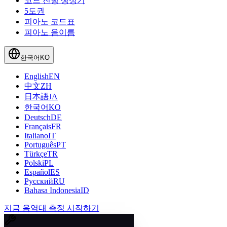
코드 진행 생성기
5도권
피아노 코드표
피아노 음이름
한국어
KO
English
EN
中文
ZH
日本語
JA
한국어
KO
Deutsch
DE
Français
FR
Italiano
IT
Português
PT
Türkçe
TR
Polski
PL
Español
ES
Русский
RU
Bahasa Indonesia
ID
지금 음역대 측정 시작하기