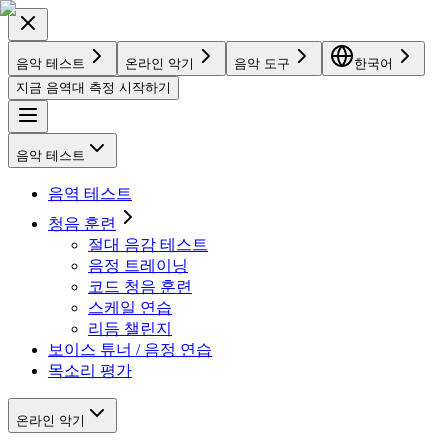
음악 테스트
온라인 악기
음악 도구
한국어
지금 음역대 측정 시작하기
음악 테스트
음역 테스트
청음 훈련
절대 음감 테스트
음정 트레이닝
코드 청음 훈련
스케일 연습
리듬 챌린지
보이스 튜너 / 음정 연습
목소리 평가
온라인 악기