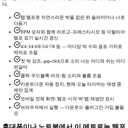
다.
탭 템포로 자연스러운 박을 잡은 뒤 슬라이더나 ±1로
다듬기
BPM 숫자와 함께 라르고–프레스티시모 등 이탈리아
템포 표기 실시간 갱신
4/4·3/4·6/8·5/4·7/8 등 — 마디당 박 수와 음표 가치로
박자표 조절
첫 박 강조, gap-click으로 소리 나는 마디와 쉬는 마디
번갈아
클릭·우드블록·비프·림 소리와 볼륨 조절
카운트다운 자동 정지, 현재·오늘 타이머는 재생 중
에만 집계
모바일 전체 화면: 템포·시각·박·탭·재생만 표시
브라우저에서 실행 — 다운로드·플러그인·가입 불필
요
휴대폰이나 노트북에서 이 메트로놈 템포