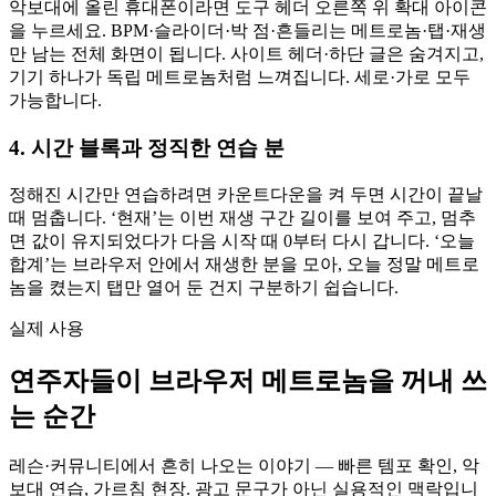
악보대에 올린 휴대폰이라면 도구 헤더 오른쪽 위 확대 아이콘
을 누르세요. BPM·슬라이더·박 점·흔들리는 메트로놈·탭·재생
만 남는 전체 화면이 됩니다. 사이트 헤더·하단 글은 숨겨지고,
기기 하나가 독립 메트로놈처럼 느껴집니다. 세로·가로 모두
가능합니다.
4. 시간 블록과 정직한 연습 분
정해진 시간만 연습하려면 카운트다운을 켜 두면 시간이 끝날
때 멈춥니다. ‘현재’는 이번 재생 구간 길이를 보여 주고, 멈추
면 값이 유지되었다가 다음 시작 때 0부터 다시 갑니다. ‘오늘
합계’는 브라우저 안에서 재생한 분을 모아, 오늘 정말 메트로
놈을 켰는지 탭만 열어 둔 건지 구분하기 쉽습니다.
실제 사용
연주자들이 브라우저 메트로놈을 꺼내 쓰
는 순간
레슨·커뮤니티에서 흔히 나오는 이야기 — 빠른 템포 확인, 악
보대 연습, 가르침 현장. 광고 문구가 아닌 실용적인 맥락입니