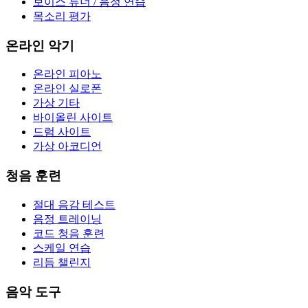
보이스 튜너 / 음정 연습
목소리 평가
온라인 악기
온라인 피아노
온라인 실로폰
가상 기타
바이올린 사이트
드럼 사이트
가상 아코디언
청음 훈련
절대 음감 테스트
음정 트레이닝
코드 청음 훈련
스케일 연습
리듬 챌린지
음악 도구