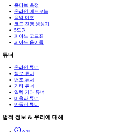
옥타브 측정
온라인 메트로놈
음악 이조
코드 진행 생성기
5도권
피아노 코드표
피아노 음이름
튜너
온라인 튜너
첼로 튜너
밴조 튜너
기타 튜너
일렉 기타 튜너
비올라 튜너
만돌린 튜너
법적 정보 & 우리에 대해
소개