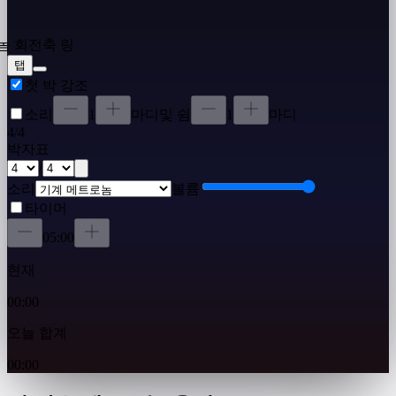
탭
첫 박 강조
소리
1
마디
및 쉼
1
마디
4
/
4
박자표
/
소리
볼륨
타이머
05:00
현재
00:00
오늘 합계
00:00