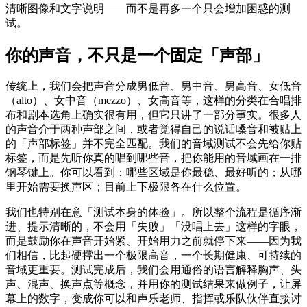
清晰图像和文字说明——而不是再多一个只会增加困惑的测
试。
你的声音，不只是一个固定「声部」
传统上，我们会把声音分成男低音、男中音、男高音、女低音
（alto）、女中音（mezzo）、女高音等，这样的分类在合唱排
布和剧本选角上确实很有用，但它只讲了一部分事实。很多人
的声音介于两种声部之间，或者觉得自己的说话嗓音和被贴上
的「声部标签」并不完全匹配。我们的音域测试不会先给你贴
标签，而是先听你真的唱到哪些音，把你能用的音域画在一排
钢琴键上。你可以看到：哪些区域是你最稳、最好听的；从哪
里开始需要换声区；目前上下极限各在什么位置。
我们也特别在意「测试本身的体验」。所以整个流程是循序渐
进、提示清晰的，不会用「失败」「没唱上去」这样的字眼，
而是鼓励你在声音开始紧、开始用力之前就停下来——因为我
们相信，比起硬撑出一个极限高音，一个长期健康、可持续的
音域更重要。测试完成后，我们会用通俗的语言解释胸声、头
声、混声、换声点等概念，并用你的测试结果来做例子，让屏
幕上的数字，变成你可以和声乐老师、指挥或乐队伙伴直接讨