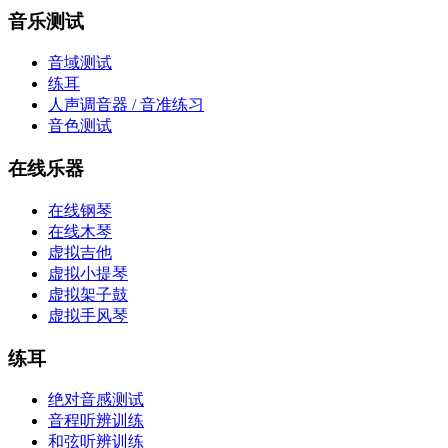
音乐测试
音域测试
练耳
人声调音器 / 音准练习
音色测试
在线乐器
在线钢琴
在线木琴
虚拟吉他
虚拟小提琴
虚拟架子鼓
虚拟手风琴
练耳
绝对音感测试
音程听辨训练
和弦听辨训练