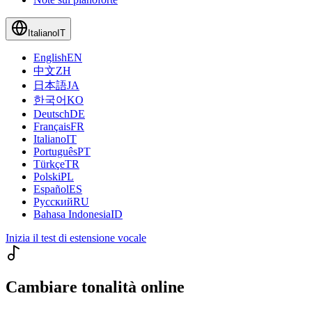
Italiano
IT
English
EN
中文
ZH
日本語
JA
한국어
KO
Deutsch
DE
Français
FR
Italiano
IT
Português
PT
Türkçe
TR
Polski
PL
Español
ES
Русский
RU
Bahasa Indonesia
ID
Inizia il test di estensione vocale
Cambiare tonalità online