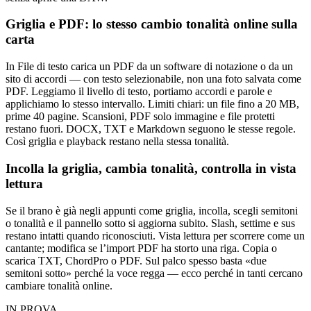
Griglia e PDF: lo stesso cambio tonalità online sulla
carta
In File di testo carica un PDF da un software di notazione o da un
sito di accordi — con testo selezionabile, non una foto salvata come
PDF. Leggiamo il livello di testo, portiamo accordi e parole e
applichiamo lo stesso intervallo. Limiti chiari: un file fino a 20 MB,
prime 40 pagine. Scansioni, PDF solo immagine e file protetti
restano fuori. DOCX, TXT e Markdown seguono le stesse regole.
Così griglia e playback restano nella stessa tonalità.
Incolla la griglia, cambia tonalità, controlla in vista
lettura
Se il brano è già negli appunti come griglia, incolla, scegli semitoni
o tonalità e il pannello sotto si aggiorna subito. Slash, settime e sus
restano intatti quando riconosciuti. Vista lettura per scorrere come un
cantante; modifica se l’import PDF ha storto una riga. Copia o
scarica TXT, ChordPro o PDF. Sul palco spesso basta «due
semitoni sotto» perché la voce regga — ecco perché in tanti cercano
cambiare tonalità online.
IN PROVA