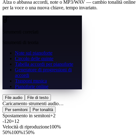
Alza o abbassa accordi, note o MP3/WAV — cambio tonalità online
per la voce o una nuova chiave, tempo invariato.
Strumenti correlati
Strumenti di teoria
Note sul pianoforte
Circolo delle quinte
Tabella accordi per pianoforte
Generatore di progressioni di
accordi
Trasponi musica
Pianoforte online
File audio
File di testo
Caricamento strumenti audio…
Per semitoni
Per tonalità
Spostamento in semitoni
+2
-12
0
+12
Velocità di riproduzione
100%
50
%
100
%
150
%