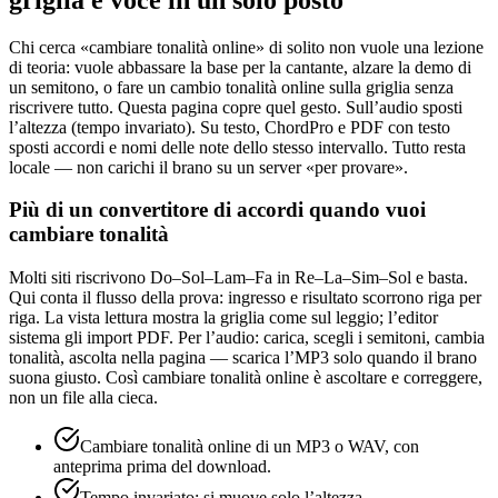
Chi cerca «cambiare tonalità online» di solito non vuole una lezione
di teoria: vuole abbassare la base per la cantante, alzare la demo di
un semitono, o fare un cambio tonalità online sulla griglia senza
riscrivere tutto. Questa pagina copre quel gesto. Sull’audio sposti
l’altezza (tempo invariato). Su testo, ChordPro e PDF con testo
sposti accordi e nomi delle note dello stesso intervallo. Tutto resta
locale — non carichi il brano su un server «per provare».
Più di un convertitore di accordi quando vuoi
cambiare tonalità
Molti siti riscrivono Do–Sol–Lam–Fa in Re–La–Sim–Sol e basta.
Qui conta il flusso della prova: ingresso e risultato scorrono riga per
riga. La vista lettura mostra la griglia come sul leggio; l’editor
sistema gli import PDF. Per l’audio: carica, scegli i semitoni, cambia
tonalità, ascolta nella pagina — scarica l’MP3 solo quando il brano
suona giusto. Così cambiare tonalità online è ascoltare e correggere,
non un file alla cieca.
Cambiare tonalità online di un MP3 o WAV, con
anteprima prima del download.
Tempo invariato: si muove solo l’altezza.