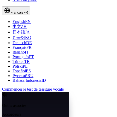
Français
FR
English
EN
中文
ZH
日本語
JA
한국어
KO
Deutsch
DE
Français
FR
Italiano
IT
Português
PT
Türkçe
TR
Polski
PL
Español
ES
Русский
RU
Bahasa Indonesia
ID
Commencer le test de tessiture vocale
Outils associés
Accordeurs