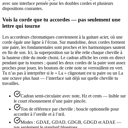
avec une interface pensée pour les doubles cordes et plusieurs
dispositions courantes.
Vois la corde que tu accordes — pas seulement une
lettre qui tourne
Les accordeurs chromatiques conviennent à la guitare acier, où une
corde égale une ligne à l’écran. Sur mandoline, deux cordes forment
une paire, les fondamentales sont proches et les harmoniques sautent
en fin de son. Ici, la superposition sur la tête relie chaque cheville à
la hauteur cible du mode choisi. Le cadran affiche les cents en direct
pendant que tu tournes ; quand les deux cordes de la paire sont assez
proches pour jouer, les boutons de cette note se verrouillent en vert.
Tu n’as pas à interpréter si le « La » clignotant est ta paire ou un La
une octave plus haut — l’interface sait déjà sur quelle cheville tu
travailles.
Cadran semi-circulaire avec note, Hz et cents — lisible sur
le court résonnement d’une paire pincée.
Ton de référence par cheville ; boucle optionnelle pour
accorder à l’oreille et à l’œil.
Modes : GDAE, GDAD, GDGB, GDGD et ADAE —
pas seulement le standard bluegrass.