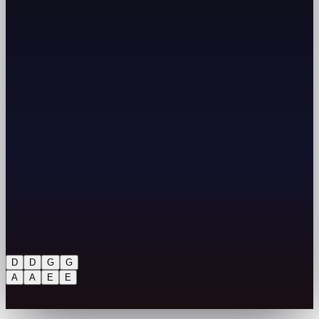
D
D
G
G
A
A
E
E