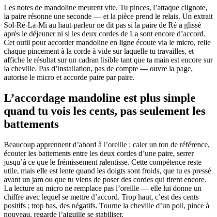
Les notes de mandoline meurent vite. Tu pinces, l’attaque clignote,
la paire résonne une seconde — et la pièce prend le relais. Un extrait
Sol-Ré-La-Mi au haut-parleur ne dit pas si la paire de Ré a glissé
après le déjeuner ni si les deux cordes de La sont encore d’accord.
Cet outil pour accorder mandoline en ligne écoute via le micro, relie
chaque pincement à la corde à vide sur laquelle tu travailles, et
affiche le résultat sur un cadran lisible tant que ta main est encore sur
la cheville. Pas d’installation, pas de compte — ouvre la page,
autorise le micro et accorde paire par paire.
L’accordage mandoline est plus simple
quand tu vois les cents, pas seulement les
battements
Beaucoup apprennent d’abord à l’oreille : caler un ton de référence,
écouter les battements entre les deux cordes d’une paire, serrer
jusqu’à ce que le frémissement ralentisse. Cette compétence reste
utile, mais elle est lente quand les doigts sont froids, que tu es pressé
avant un jam ou que tu viens de poser des cordes qui tirent encore.
La lecture au micro ne remplace pas l’oreille — elle lui donne un
chiffre avec lequel se mettre d’accord. Trop haut, c’est des cents
positifs ; trop bas, des négatifs. Tourne la cheville d’un poil, pince à
nouveau, regarde l’aiguille se stabiliser.