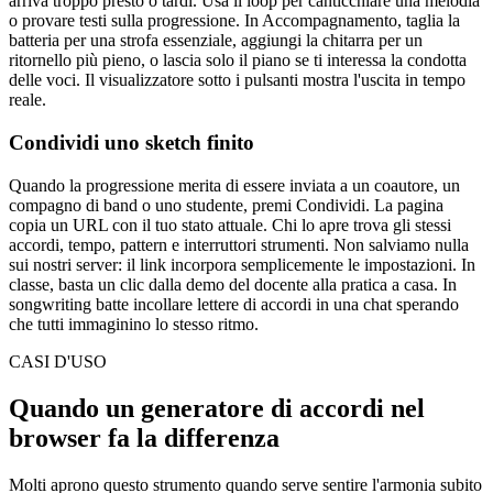
arriva troppo presto o tardi. Usa il loop per canticchiare una melodia
o provare testi sulla progressione. In Accompagnamento, taglia la
batteria per una strofa essenziale, aggiungi la chitarra per un
ritornello più pieno, o lascia solo il piano se ti interessa la condotta
delle voci. Il visualizzatore sotto i pulsanti mostra l'uscita in tempo
reale.
Condividi uno sketch finito
Quando la progressione merita di essere inviata a un coautore, un
compagno di band o uno studente, premi Condividi. La pagina
copia un URL con il tuo stato attuale. Chi lo apre trova gli stessi
accordi, tempo, pattern e interruttori strumenti. Non salviamo nulla
sui nostri server: il link incorpora semplicemente le impostazioni. In
classe, basta un clic dalla demo del docente alla pratica a casa. In
songwriting batte incollare lettere di accordi in una chat sperando
che tutti immaginino lo stesso ritmo.
CASI D'USO
Quando un generatore di accordi nel
browser fa la differenza
Molti aprono questo strumento quando serve sentire l'armonia subito