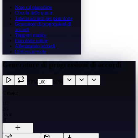
Note sul pianoforte
Circolo delle quinte
Tabella accordi per pianoforte
Generatore di progressioni di
accordi
Trasponi musica
Pianoforte online
Allenamento accordi
Chitarra virtuale
Generatore di progressioni di accordi
BPM
BPM
C major
1
C
2
G
3
Am
4
F