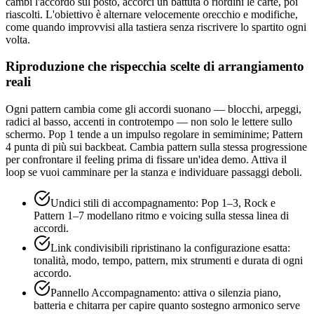
cambi l'accordo sul posto, accorci un battuta o riordini le carte, poi
riascolti. L'obiettivo è alternare velocemente orecchio e modifiche,
come quando improvvisi alla tastiera senza riscrivere lo spartito ogni
volta.
Riproduzione che rispecchia scelte di arrangiamento
reali
Ogni pattern cambia come gli accordi suonano — blocchi, arpeggi,
radici al basso, accenti in controtempo — non solo le lettere sullo
schermo. Pop 1 tende a un impulso regolare in semiminime; Pattern
4 punta di più sui backbeat. Cambia pattern sulla stessa progressione
per confrontare il feeling prima di fissare un'idea demo. Attiva il
loop se vuoi camminare per la stanza e individuare passaggi deboli.
Undici stili di accompagnamento: Pop 1–3, Rock e
Pattern 1–7 modellano ritmo e voicing sulla stessa linea di
accordi.
Link condivisibili ripristinano la configurazione esatta:
tonalità, modo, tempo, pattern, mix strumenti e durata di ogni
accordo.
Pannello Accompagnamento: attiva o silenzia piano,
batteria e chitarra per capire quanto sostegno armonico serve