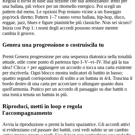
Regola il BPM in base alla sezione che stai abbozzando: lento per
una ballata, più veloce per un ritornello energico. Poi scegli un
pattern dal menu. Le opzioni Pop restano vicine a un fraseggio
pop/rock diretto; Pattern 1–7 vanno verso ballata, hip-hop, disco,
reggae, jazz, blues e figure pianistiche più classiche. Non sei sicuro?
Inizia con Pop 1: i nomi degli accordi possono restare mentre
cambia il groove.
Genera una progressione o costruiscila tu
Premi Genera progressione per una sequenza diatonica nella tonalità
attuale, utile come punto di partenza tipo I–V–vi–IV. Hai già la tua
idea? Clicca + per aggiungere un accordo o tocca una carta esistente
per riscriverla. Ogni blocco mostra indicatori di battito in basso;
quattro segnali corrispondono di solito a un battuta in 4/4. Trascina il
bordo destro di una carta per accorciare o allungare quanto dura
quell'armonia. Pratico per un accordo di passaggio su due battiti o
una tonica tenuta un battuta in più.
Riproduci, metti in loop e regola
l'accompagnamento
Avvia la riproduzione o premi la barra spaziatrice. Gli accordi attivi
si evidenziano col passare dei battiti, così vedi subito se un cambio