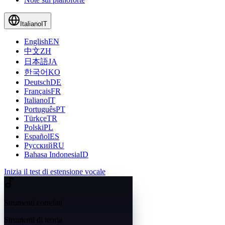
Italiano
IT
English
EN
中文
ZH
日本語
JA
한국어
KO
Deutsch
DE
Français
FR
Italiano
IT
Português
PT
Türkçe
TR
Polski
PL
Español
ES
Русский
RU
Bahasa Indonesia
ID
Inizia il test di estensione vocale
Strumenti correlati
Strumenti di teoria