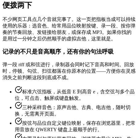
便拨两下
不少网页工具点几个音就完事了。这一页把指板当成可以持续
使用的乐器：选音色、给常用品位映射按键、录一段、按你弹
奏的节奏回放、发链接给朋友，或保存成 MP3。如果你找的
是用过一分钟之后仍然顺手的虚拟吉他，这里就是。
记录的不只是音高顺序，还有你的句法呼吸
弹一段 riff 或和弦进行，录制器会同时记下音高和时间。回放
时，停顿、勾弦、扫弦都落在你原本的位置——方便你在灵感
消失之前判断这段到底成不成。
标准六弦指板，从低音 E 到高音 e，含空弦与多个品
位，可点击、触屏或键盘触发。
三种采样音色：原声吉他、古典、电吉他，随时切
换，无需离开页面。
按弦与品位自定义键位映射，保存在浏览器里，把常
用音放在 QWERTY 键盘上最顺手的行。