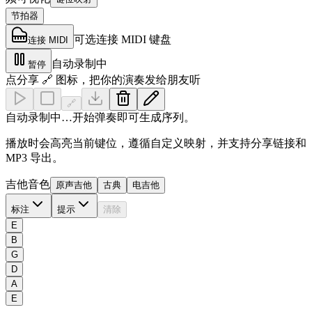
节拍器
可选连接 MIDI 键盘
连接 MIDI
自动录制中
暂停
点分享 🔗 图标，把你的演奏发给朋友听
🔗
自动录制中…开始弹奏即可生成序列。
播放时会高亮当前键位，遵循自定义映射，并支持分享链接和
MP3 导出。
吉他音色
原声吉他
古典
电吉他
标注
提示
清除
E
B
G
D
A
E