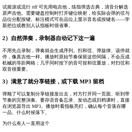
试摇滚或流行 riff 可先用电吉他，练指弹选古典，清音分解选
原声吉他。需要键盘控制时打开键位映射，给实际会弹的弦与
品位分配按键。标注模式可在品位上显示音名或按键名——学
新把位或教别人认指板时很省事。
2）自然弹奏，录制器自动记下这一遍
不用先点录制，弹奏就会生成序列。扫和弦、弹旋律、该停就
停，像真吉他一样。播放时原始节奏保留这些间隔，不会压成
机械的等距网格；几乎同时按下的音可按和弦重放，对扫弦和
双音很重要。
3）满意了就分享链接，或下载 MP3 留档
弹顺了可以复制分享链接发出去，对方打开同一页面、听到带
节奏的完整演奏。要存语音备忘录、发动态或归档课时，直接
在浏览器导出 MP3。播放时看指板亮灯，确认每个音落在哪
一品、什么时候落下。
为什么有人一直用这个