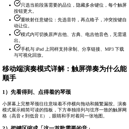
只选当前段落需要的品位，隐藏多余键位，每个触屏
按钮更大。
重映射任意键位：先选音符，再点格子，冲突按键自
动让位。
模式内可切换原声吉他、古典、电吉他音色，无需退
出。
手机与 iPad 上同样支持录制、分享链接、MP3 下载
与可视化回放。
移动端演奏模式详解：触屏弹奏为什么能
顺手
1）先看得到、点得着的琴颈
小屏幕上完整琴颈往往意味着不停横向拖动和频繁漏按。演奏
模式展示精简可读的指板，下方单独排列与弦序一致的触屏网
格（高音 e 到低音 E），眼睛和手对着同一张地图。
2）把键区缩成「这一首歌需要的音」