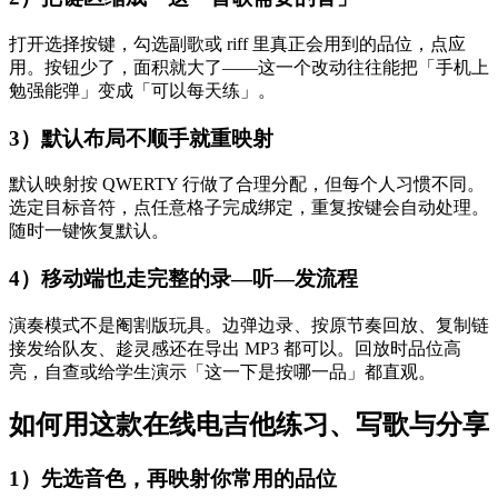
打开选择按键，勾选副歌或 riff 里真正会用到的品位，点应
用。按钮少了，面积就大了——这一个改动往往能把「手机上
勉强能弹」变成「可以每天练」。
3）默认布局不顺手就重映射
默认映射按 QWERTY 行做了合理分配，但每个人习惯不同。
选定目标音符，点任意格子完成绑定，重复按键会自动处理。
随时一键恢复默认。
4）移动端也走完整的录—听—发流程
演奏模式不是阉割版玩具。边弹边录、按原节奏回放、复制链
接发给队友、趁灵感还在导出 MP3 都可以。回放时品位高
亮，自查或给学生演示「这一下是按哪一品」都直观。
如何用这款在线电吉他练习、写歌与分享
1）先选音色，再映射你常用的品位