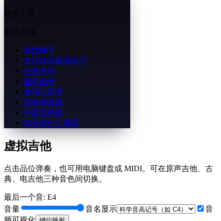
相关工具
在线乐器
在线钢琴
生日快乐曲谱练习
在线木琴
虚拟吉他
虚拟小提琴
吉他调音器
在线节拍器
和弦进行生成器
虚拟吉他
点击品位弹奏，也可用电脑键盘或 MIDI。可在原声吉他、古
典、电吉他三种音色间切换。
最后一个音
:
E4
音量
音名显示
音
频可视化
键位映射