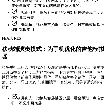
内置录制与原始节奏回放，浏览器内导出 MP3，生
成分享链接，对方听到的就是你怎么弹的。
可视化回放：播放时当前品位与对应按键会高亮，方
便跟弹或自查。
可选音频可视化与节拍器，练音色、对节奏或远程上
课时都很实用。
FEATURES
移动端演奏模式：为手机优化的吉他模拟
器
很多手机上的吉他模拟器把琴颈缩到手指几乎点不准。演奏模
式改成横屏全屏：上方精简指板，下方更大的触屏键区。你可
以只保留当前曲子用到的品位、重新映射每个键位，录制、回
放、分享、导出 MP3 与桌面端同一套流程，只是更适合拇指
操作。
横屏优先：指板与触屏键区分层，看全琴颈、点准音
符，不必来回拖屏。