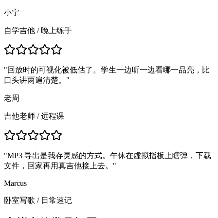
小宁
自学吉他
/
晚上练手
"
回放时的可视化被低估了。学生一边听一边看哪一品亮，比
口头讲两遍清楚。
"
老周
吉他老师
/
远程课
"
MP3 导出是我存灵感的方式。午休在虚拟指板上瞎弹，下载
文件，回家再用真吉他接上去。
"
Marcus
卧室写歌
/
日常速记