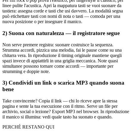
Per riff rock o pop prova l'elettrico, per fingerstyle il classico, per
linee pulite l'acustica. Apri la mappatura tasti se vuoi suonare da
tastiera: assegna corde e tasti che usi davvero. La modalità segna
può etichettare tasti con nomi di nota o tasti — comoda per una
nuova posizione o per insegnare il manico.
2) Suona con naturalezza — il registratore segue
Non serve premere registra: suonare costruisce la sequenza.
Strumma accordi, pizzica una melodia, fai le pause come su una
chitarra vera. In riproduzione il timing originale mantiene quegli
spazi invece di appiattirli in una griglia meccanica. Note quasi
simultanee possono tornare come accordi — importante per
strumming e doppie note.
3) Condividi un link o scarica MP3 quando suona
bene
Take convincente? Copia il link — chi lo riceve apre la stessa
pagina e sente la tua esecuzione con il ritmo. Serve un file per
archivio, social o lezione? Export MP3 nel browser. In riproduzione
il manico si illumina: vedi quale tasto ha suonato e quando.
PERCHÉ RESTANO QUI