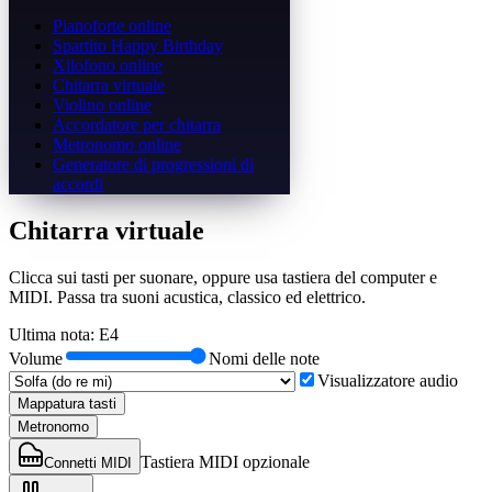
Pianoforte online
Spartito Happy Birthday
Xilofono online
Chitarra virtuale
Violino online
Accordatore per chitarra
Metronomo online
Generatore di progressioni di
accordi
Chitarra virtuale
Clicca sui tasti per suonare, oppure usa tastiera del computer e
MIDI. Passa tra suoni acustica, classico ed elettrico.
Ultima nota
:
E4
Volume
Nomi delle note
Visualizzatore audio
Mappatura tasti
Metronomo
Tastiera MIDI opzionale
Connetti MIDI