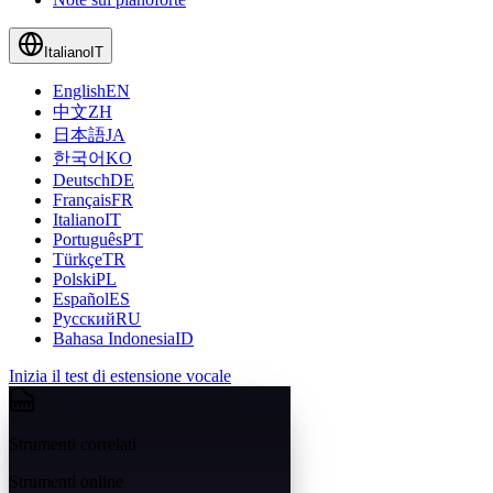
Italiano
IT
English
EN
中文
ZH
日本語
JA
한국어
KO
Deutsch
DE
Français
FR
Italiano
IT
Português
PT
Türkçe
TR
Polski
PL
Español
ES
Русский
RU
Bahasa Indonesia
ID
Inizia il test di estensione vocale
Strumenti correlati
Strumenti online