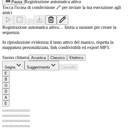
Registrazione automatica attiva
Pausa
Tocca l'icona di condivisione 🔗 per inviare la tua esecuzione agli
amici
🔗
Registrazione automatica attiva… Inizia a suonare per creare la
sequenza.
In riproduzione evidenzia il tasto attivo del manico, rispetta la
mappatura personalizzata, link condivisibili ed export MP3.
Suono chitarra
Acustica
Classico
Elettrico
Segna
Suggerimento
Cancella
E
B
G
D
A
E