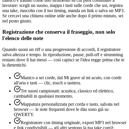
manico è trattato come uno strumento su cui puoi continuare a
lavorare: scegli un suono, mappa i tasti sulle corde che usi, registra
una take, riascolta con il tuo timing, manda un link o salva un MP3.
Se cercavi una chitarra online utile anche dopo il primo minuto, sei
nel posto giusto.
Registrazione che conserva il fraseggio, non solo
l'elenco delle note
Quando suoni un riff o una progressione di accordi, il registratore
salva altezza e tempo. In riproduzione, pause, pull-off e strumming
restano dove li hai messi — così capisci se l'idea regge prima che te
la dimentichi.
Manico a sei corde, dal Mi grave al mi acuto, con corde
all'aria e tasti — clic, touch o tastiera.
Tre suoni campionati: acustica, classico ed elettrico,
cambiabili in qualsiasi momento.
Mappatura personalizzata per corda e tasto, salvata nel
browser — le note frequenti dove le dita sono già su
QWERTY.
Registratore con timing originale, export MP3 nel browser
e link condivisibili — gli altri sentono la tua take com'è.