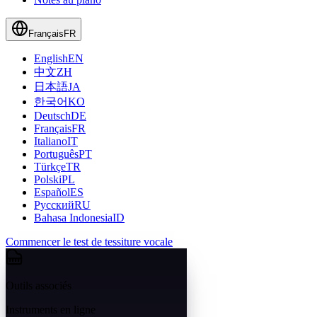
Français
FR
English
EN
中文
ZH
日本語
JA
한국어
KO
Deutsch
DE
Français
FR
Italiano
IT
Português
PT
Türkçe
TR
Polski
PL
Español
ES
Русский
RU
Bahasa Indonesia
ID
Commencer le test de tessiture vocale
Outils associés
Instruments en ligne