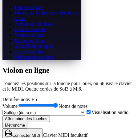
Piano en ligne
Morceaux faciles pour débuter au
piano
Xylophone en ligne
Guitare virtuelle
Violon en ligne
Batterie en ligne
Accordéon en ligne
Accordeur alto
Métronome en ligne
Violon en ligne
Touchez les positions sur la touche pour jouer, ou utilisez le clavier
et le MIDI. Quatre cordes de Sol3 à Mi6.
Dernière note
:
E5
Volume
Noms de notes
Visualisation audio
Affectation des touches
Métronome
Clavier MIDI facultatif
Connecter MIDI