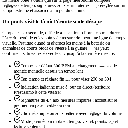
La même boîte à outils que sur la page métronome complète —
réglages de tempo, signatures, sons et minuteries — préréglée sur un
tempo extrême et associée à un pendule animé.
Un pouls visible là où l’écoute seule dérape
Cinq clics par seconde, difficile à « sentir » à l’oreille sur la durée.
L’arc du pendule et les points de mesure donnent une ligne de temps
visuelle. Pratique quand tu alternes les mains à la batterie ou
enchaînes de courts blocs de vitesse à la guitare — tes yeux
confirment si tu es resté avec le clic jusqu’à la dernière mesure.
Tempo par défaut 300 BPM au chargement — pas de
montée manuelle depuis un tempo lent
Tap tempo et réglage fin ±1 pour viser 296 ou 304
Indication italienne mise à jour en direct (territoire
Prestissimo à cette vitesse)
Signatures de 4/4 aux mesures impaires ; accent sur le
premier temps activable ou non
Clic mécanique ou sons batterie avec réglage du volume
Mode plein écran mobile : tempo, visuel, points, tap et
lecture seulement