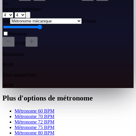
4
/
4
Signature rythmique
/
Son
Volume
Minuterie
05:00
Maintenant
00:00
Total aujourd’hui
00:00
Plus d'options de métronome
Métronome 60 BPM
Métronome 70 BPM
Métronome 72 BPM
Métronome 75 BPM
Métronome 80 BPM