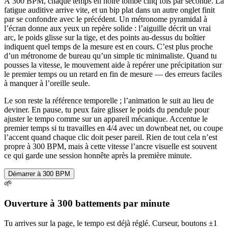
À 300 BPM, chaque temps en noire tombe cinq fois par seconde. La
fatigue auditive arrive vite, et un bip plat dans un autre onglet finit
par se confondre avec le précédent. Un métronome pyramidal à
l’écran donne aux yeux un repère solide : l’aiguille décrit un vrai
arc, le poids glisse sur la tige, et des points au-dessus du boîtier
indiquent quel temps de la mesure est en cours. C’est plus proche
d’un métronome de bureau qu’un simple tic minimaliste. Quand tu
pousses la vitesse, le mouvement aide à repérer une précipitation sur
le premier temps ou un retard en fin de mesure — des erreurs faciles
à manquer à l’oreille seule.
Le son reste la référence temporelle ; l’animation le suit au lieu de
deviner. En pause, tu peux faire glisser le poids du pendule pour
ajuster le tempo comme sur un appareil mécanique. Accentue le
premier temps si tu travailles en 4/4 avec un downbeat net, ou coupe
l’accent quand chaque clic doit peser pareil. Rien de tout cela n’est
propre à 300 BPM, mais à cette vitesse l’ancre visuelle est souvent
ce qui garde une session honnête après la première minute.
Démarrer à 300 BPM
🌱
Ouverture à 300 battements par minute
Tu arrives sur la page, le tempo est déjà réglé. Curseur, boutons ±1