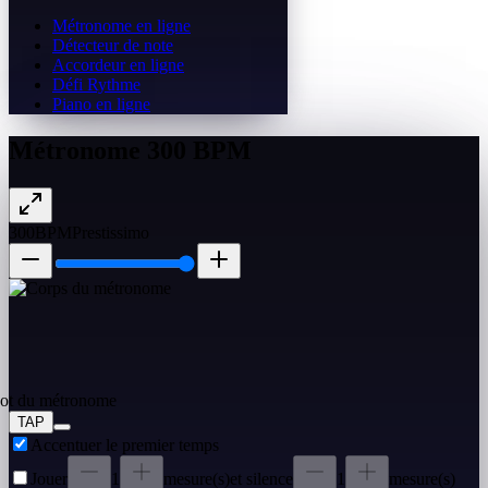
Métronome en ligne
Détecteur de note
Accordeur en ligne
Défi Rythme
Piano en ligne
Métronome 300 BPM
300
BPM
Prestissimo
TAP
Accentuer le premier temps
Jouer
1
mesure(s)
et silence
1
mesure(s)