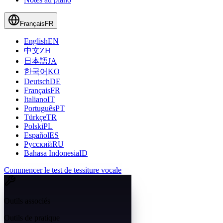
Français
FR
English
EN
中文
ZH
日本語
JA
한국어
KO
Deutsch
DE
Français
FR
Italiano
IT
Português
PT
Türkçe
TR
Polski
PL
Español
ES
Русский
RU
Bahasa Indonesia
ID
Commencer le test de tessiture vocale
Outils associés
Outils de pratique