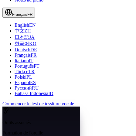
Français
FR
English
EN
中文
ZH
日本語
JA
한국어
KO
Deutsch
DE
Français
FR
Italiano
IT
Português
PT
Türkçe
TR
Polski
PL
Español
ES
Русский
RU
Bahasa Indonesia
ID
Commencer le test de tessiture vocale
Outils associés
Formation de l'oreille