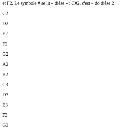
et F2. Le symbole # se lit « dièse » : C#2, c'est « do dièse 2 ».
C2
D2
E2
F2
G2
A2
B2
C3
D3
E3
F3
G3