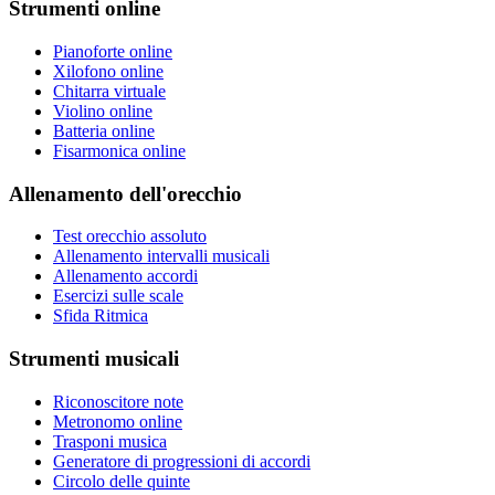
Strumenti online
Pianoforte online
Xilofono online
Chitarra virtuale
Violino online
Batteria online
Fisarmonica online
Allenamento dell'orecchio
Test orecchio assoluto
Allenamento intervalli musicali
Allenamento accordi
Esercizi sulle scale
Sfida Ritmica
Strumenti musicali
Riconoscitore note
Metronomo online
Trasponi musica
Generatore di progressioni di accordi
Circolo delle quinte