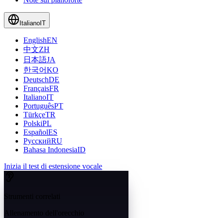
Italiano
IT
English
EN
中文
ZH
日本語
JA
한국어
KO
Deutsch
DE
Français
FR
Italiano
IT
Português
PT
Türkçe
TR
Polski
PL
Español
ES
Русский
RU
Bahasa Indonesia
ID
Inizia il test di estensione vocale
Strumenti correlati
Allenamento dell'orecchio