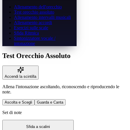
Allenamento dell'orecchio
Test orecchio assoluto
Allenamento intervalli musicali
Allenamento accordi
Esercizi sulle scale
Sfida Ritmica
Sintonizzatore vocale /
intonazione
Test Orecchio Assoluto
Accendi la scintilla
Allena l'intonazione ascoltando, riconoscendo e riproducendo le
note.
Ascolta e Scegli
Guarda e Canta
Set di note
Sfida a scalini