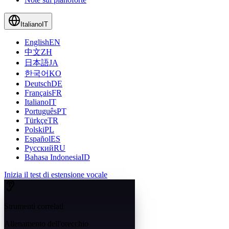
Italiano
IT
English
EN
中文
ZH
日本語
JA
한국어
KO
Deutsch
DE
Français
FR
Italiano
IT
Português
PT
Türkçe
TR
Polski
PL
Español
ES
Русский
RU
Bahasa Indonesia
ID
Inizia il test di estensione vocale
Strumenti correlati
Allenamento dell'orecchio