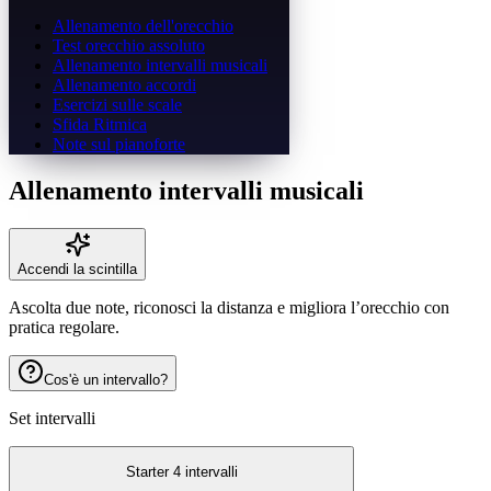
Allenamento dell'orecchio
Test orecchio assoluto
Allenamento intervalli musicali
Allenamento accordi
Esercizi sulle scale
Sfida Ritmica
Note sul pianoforte
Allenamento intervalli musicali
Accendi la scintilla
Ascolta due note, riconosci la distanza e migliora l’orecchio con
pratica regolare.
Cos'è un intervallo?
Set intervalli
Starter 4 intervalli