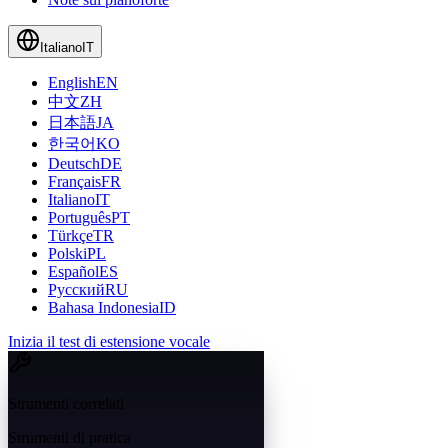
Italiano
IT
English
EN
中文
ZH
日本語
JA
한국어
KO
Deutsch
DE
Français
FR
Italiano
IT
Português
PT
Türkçe
TR
Polski
PL
Español
ES
Русский
RU
Bahasa Indonesia
ID
Inizia il test di estensione vocale
Strumenti correlati
Strumenti di pratica