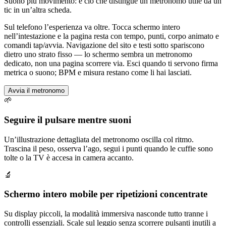
Suono più movimento: è ciò che distingue un metronomo utile da un
tic in un’altra scheda.
Sul telefono l’esperienza va oltre. Tocca schermo intero
nell’intestazione e la pagina resta con tempo, punti, corpo animato e
comandi tap/avvia. Navigazione del sito e testi sotto spariscono
dietro uno strato fisso — lo schermo sembra un metronomo
dedicato, non una pagina scorrere via. Esci quando ti servono firma
metrica o suono; BPM e misura restano come li hai lasciati.
Avvia il metronomo
🌱
Seguire il pulsare mentre suoni
Un’illustrazione dettagliata del metronomo oscilla col ritmo.
Trascina il peso, osserva l’ago, segui i punti quando le cuffie sono
tolte o la TV è accesa in camera accanto.
🔬
Schermo intero mobile per ripetizioni concentrate
Su display piccoli, la modalità immersiva nasconde tutto tranne i
controlli essenziali. Scale sul leggio senza scorrere pulsanti inutili a