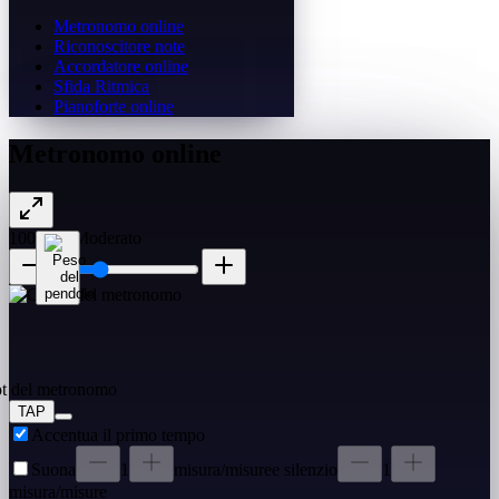
Metronomo online
Riconoscitore note
Accordatore online
Sfida Ritmica
Pianoforte online
Metronomo online
100
BPM
Moderato
TAP
Accentua il primo tempo
Suona
1
misura/misure
e silenzio
1
misura/misure