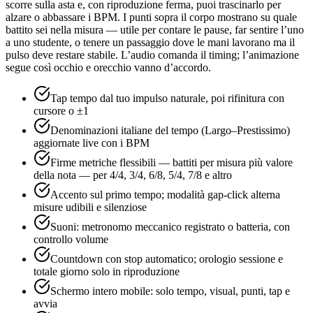
scorre sulla asta e, con riproduzione ferma, puoi trascinarlo per
alzare o abbassare i BPM. I punti sopra il corpo mostrano su quale
battito sei nella misura — utile per contare le pause, far sentire l’uno
a uno studente, o tenere un passaggio dove le mani lavorano ma il
pulso deve restare stabile. L’audio comanda il timing; l’animazione
segue così occhio e orecchio vanno d’accordo.
Tap tempo dal tuo impulso naturale, poi rifinitura con
cursore o ±1
Denominazioni italiane del tempo (Largo–Prestissimo)
aggiornate live con i BPM
Firme metriche flessibili — battiti per misura più valore
della nota — per 4/4, 3/4, 6/8, 5/4, 7/8 e altro
Accento sul primo tempo; modalità gap-click alterna
misure udibili e silenziose
Suoni: metronomo meccanico registrato o batteria, con
controllo volume
Countdown con stop automatico; orologio sessione e
totale giorno solo in riproduzione
Schermo intero mobile: solo tempo, visual, punti, tap e
avvia