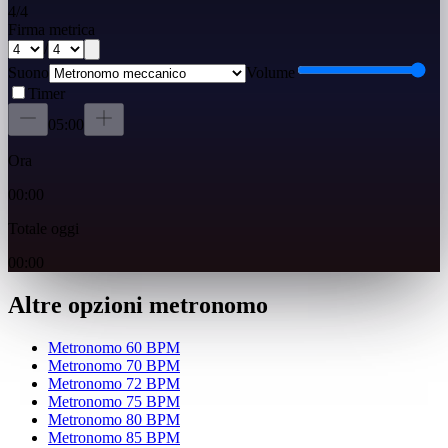
4
/
4
Firma metrica
/
Suono
Volume
Timer
05:00
Ora
00:00
Totale oggi
00:00
Altre opzioni metronomo
Metronomo 60 BPM
Metronomo 70 BPM
Metronomo 72 BPM
Metronomo 75 BPM
Metronomo 80 BPM
Metronomo 85 BPM