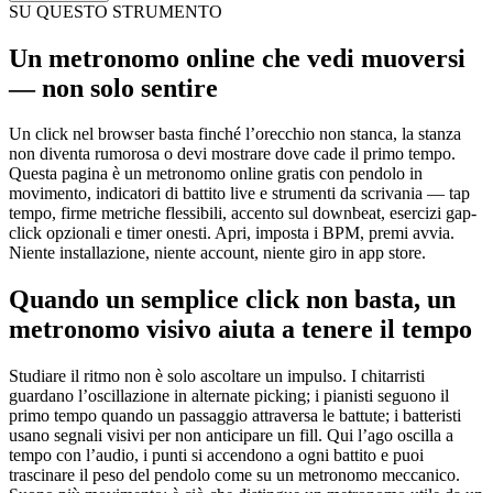
SU QUESTO STRUMENTO
Un metronomo online che vedi muoversi
— non solo sentire
Un click nel browser basta finché l’orecchio non stanca, la stanza
non diventa rumorosa o devi mostrare dove cade il primo tempo.
Questa pagina è un metronomo online gratis con pendolo in
movimento, indicatori di battito live e strumenti da scrivania — tap
tempo, firme metriche flessibili, accento sul downbeat, esercizi gap-
click opzionali e timer onesti. Apri, imposta i BPM, premi avvia.
Niente installazione, niente account, niente giro in app store.
Quando un semplice click non basta, un
metronomo visivo aiuta a tenere il tempo
Studiare il ritmo non è solo ascoltare un impulso. I chitarristi
guardano l’oscillazione in alternate picking; i pianisti seguono il
primo tempo quando un passaggio attraversa le battute; i batteristi
usano segnali visivi per non anticipare un fill. Qui l’ago oscilla a
tempo con l’audio, i punti si accendono a ogni battito e puoi
trascinare il peso del pendolo come su un metronomo meccanico.