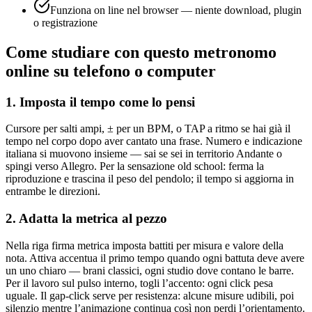
Funziona on line nel browser — niente download, plugin
o registrazione
Come studiare con questo metronomo
online su telefono o computer
1. Imposta il tempo come lo pensi
Cursore per salti ampi, ± per un BPM, o TAP a ritmo se hai già il
tempo nel corpo dopo aver cantato una frase. Numero e indicazione
italiana si muovono insieme — sai se sei in territorio Andante o
spingi verso Allegro. Per la sensazione old school: ferma la
riproduzione e trascina il peso del pendolo; il tempo si aggiorna in
entrambe le direzioni.
2. Adatta la metrica al pezzo
Nella riga firma metrica imposta battiti per misura e valore della
nota. Attiva accentua il primo tempo quando ogni battuta deve avere
un uno chiaro — brani classici, ogni studio dove contano le barre.
Per il lavoro sul pulso interno, togli l’accento: ogni click pesa
uguale. Il gap-click serve per resistenza: alcune misure udibili, poi
silenzio mentre l’animazione continua così non perdi l’orientamento.