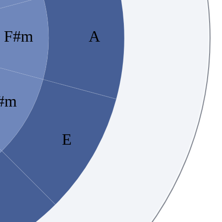
F#m
A
#m
E