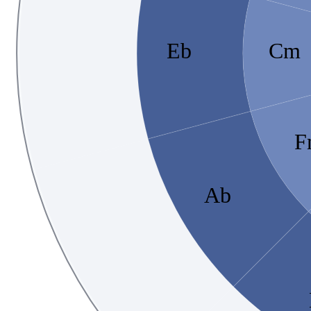
Eb
Cm
F
Ab