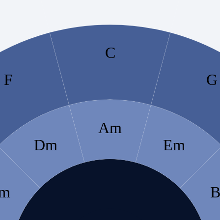
C
F
G
Am
Dm
Em
m