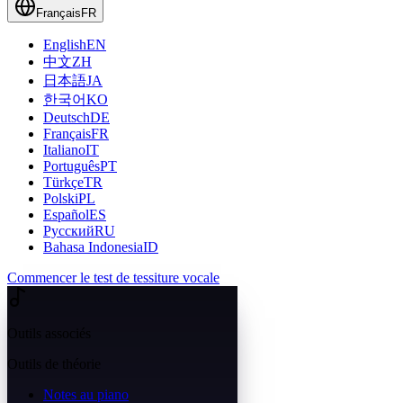
Français
FR
English
EN
中文
ZH
日本語
JA
한국어
KO
Deutsch
DE
Français
FR
Italiano
IT
Português
PT
Türkçe
TR
Polski
PL
Español
ES
Русский
RU
Bahasa Indonesia
ID
Commencer le test de tessiture vocale
Outils associés
Outils de théorie
Notes au piano