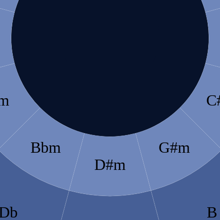
m
C
Bbm
G#m
D#m
Db
B