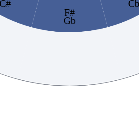
C#
C
F#
Gb