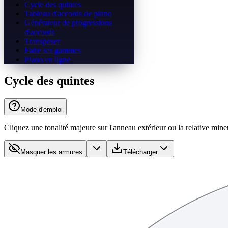
Cycle des quintes
Tableau d'accords de piano
Générateur de progressions
d'accords
Transposer
Faire ses gammes
Piano en ligne
Cycle des quintes
Mode d'emploi
Cliquez une tonalité majeure sur l'anneau extérieur ou la relative mineu
Masquer les armures
Télécharger