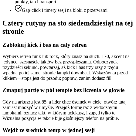
punkty, tap i transport
Gap-click i timery sesji na bloki z przerwami
Cztery rutyny na sto siedemdziesiąt na tej
stronie
Zablokuj kick i bas na cały refren
Wybierz refren funk lub rock, który znasz na słuch. 170, akcent na
jedynce, szesnaście taktów bez przyspieszania. Odpoczynek
trzydzieści sekund, powtarzaj, aż kick i bas trzy razy z rzędu
wpadną po tej samej stronie lampki downbeat. Wskazówka przed
klikiem—stopa jest do przodu; popraw, zanim dodasz fill.
Zmapuj partię w pół tempie bez liczenia w głowie
Gdy na arkuszu jest 85, a lider chce ósemek w ciele, otwórz tutaj
zamiast mnożyć w umyśle. Przejdź formę raz z widocznymi
lampkami, oznacz takt, w którym uciekasz, i zapętl tylko te.
Wizualna pozycja w takcie bije głośniejszy telefon na próbie.
Wejdź ze średnich temp w jednej sesji