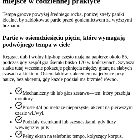
miejsce w codziennej praktyce
Tempa groove powyżej średniego rocka, poniżej strefy paniki—
idealne, by zablokować partie przed goniennictwem za wyższymi
liczbami.
Partie w osiemdziesięciu pięciu, które wymagają
podwójnego tempa w ciele
Reggae, dub i wolny hip-hop często mają na papierze około 85,
podczas gdy zespół gra ósemki blisko 170 w kończynach. Szybsza
siatka tutaj wcześnie pokazuje pęknięcia między gitarą na słabych
czasach a kickiem. Osiem taktów z akcentem na jedynce przy
nauce, bez akcentu, gdy każde podział ma brzmieć równo.
Mechaniczny tik lub głos zestawu—ten, który przebija
monitory
Proste 4/4 po metraże nieparzyste; akcent na pierwszym
czasie wł./wył.
Podziały ósemkami lub szesnastkami, gdy liczy
wewnętrzny puls
Pełny ekran na telefonie: tempo, kołyszący korpus,