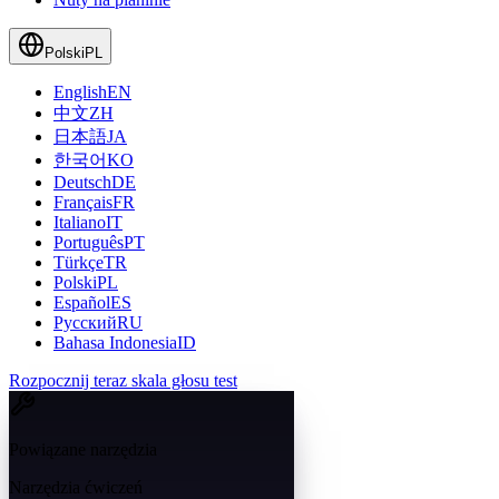
Polski
PL
English
EN
中文
ZH
日本語
JA
한국어
KO
Deutsch
DE
Français
FR
Italiano
IT
Português
PT
Türkçe
TR
Polski
PL
Español
ES
Русский
RU
Bahasa Indonesia
ID
Rozpocznij teraz skala głosu test
Powiązane narzędzia
Narzędzia ćwiczeń