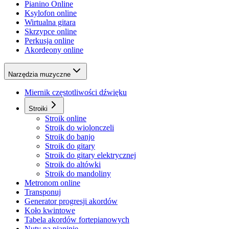
Pianino Online
Ksylofon online
Wirtualna gitara
Skrzypce online
Perkusja online
Akordeony online
Narzędzia muzyczne
Miernik częstotliwości dźwięku
Stroiki
Stroik online
Stroik do wiolonczeli
Stroik do banjo
Stroik do gitary
Stroik do gitary elektrycznej
Stroik do altówki
Stroik do mandoliny
Metronom online
Transponuj
Generator progresji akordów
Koło kwintowe
Tabela akordów fortepianowych
Nuty na pianinie