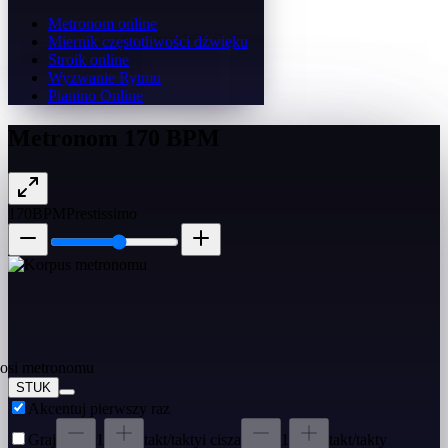
Metronom online
Miernik częstotliwości dźwięku
Stroik online
Wyzwanie Rytmu
Pianino Online
Metronom 170 BPM
170
BPM
Prestissimo
STUK
Akcentuj pierwszy raz
Graj
1
takt/takty
i cisza
1
takt/takty