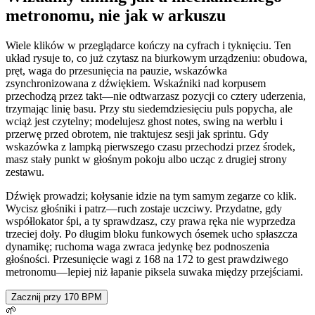
metronomu, nie jak w arkuszu
Wiele klików w przeglądarce kończy na cyfrach i tyknięciu. Ten
układ rysuje to, co już czytasz na biurkowym urządzeniu: obudowa,
pręt, waga do przesunięcia na pauzie, wskazówka
zsynchronizowana z dźwiękiem. Wskaźniki nad korpusem
przechodzą przez takt—nie odtwarzasz pozycji co cztery uderzenia,
trzymając linię basu. Przy stu siedemdziesięciu puls popycha, ale
wciąż jest czytelny; modelujesz ghost notes, swing na werblu i
przerwę przed obrotem, nie traktujesz sesji jak sprintu. Gdy
wskazówka z lampką pierwszego czasu przechodzi przez środek,
masz stały punkt w głośnym pokoju albo ucząc z drugiej strony
zestawu.
Dźwięk prowadzi; kołysanie idzie na tym samym zegarze co klik.
Wycisz głośniki i patrz—ruch zostaje uczciwy. Przydatne, gdy
współlokator śpi, a ty sprawdzasz, czy prawa ręka nie wyprzedza
trzeciej doły. Po długim bloku funkowych ósemek ucho spłaszcza
dynamikę; ruchoma waga zwraca jedynkę bez podnoszenia
głośności. Przesunięcie wagi z 168 na 172 to gest prawdziwego
metronomu—lepiej niż łapanie piksela suwaka między przejściami.
Zacznij przy 170 BPM
🌱