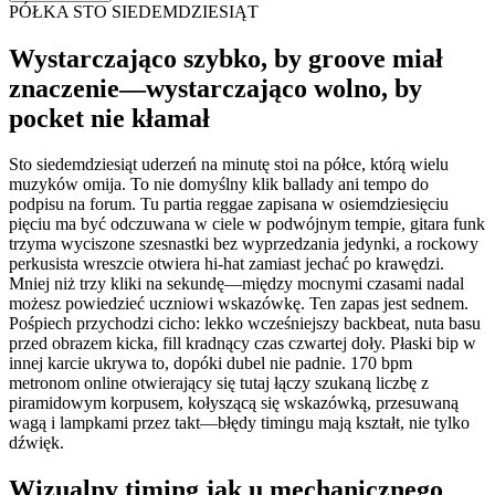
PÓŁKA STO SIEDEMDZIESIĄT
Wystarczająco szybko, by groove miał
znaczenie—wystarczająco wolno, by
pocket nie kłamał
Sto siedemdziesiąt uderzeń na minutę stoi na półce, którą wielu
muzyków omija. To nie domyślny klik ballady ani tempo do
podpisu na forum. Tu partia reggae zapisana w osiemdziesięciu
pięciu ma być odczuwana w ciele w podwójnym tempie, gitara funk
trzyma wyciszone szesnastki bez wyprzedzania jedynki, a rockowy
perkusista wreszcie otwiera hi-hat zamiast jechać po krawędzi.
Mniej niż trzy kliki na sekundę—między mocnymi czasami nadal
możesz powiedzieć uczniowi wskazówkę. Ten zapas jest sednem.
Pośpiech przychodzi cicho: lekko wcześniejszy backbeat, nuta basu
przed obrazem kicka, fill kradnący czas czwartej doły. Płaski bip w
innej karcie ukrywa to, dopóki dubel nie padnie. 170 bpm
metronom online otwierający się tutaj łączy szukaną liczbę z
piramidowym korpusem, kołyszącą się wskazówką, przesuwaną
wagą i lampkami przez takt—błędy timingu mają kształt, nie tylko
dźwięk.
Wizualny timing jak u mechanicznego