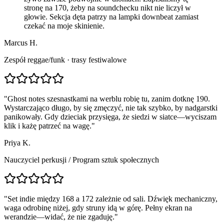
stronę na 170, żeby na soundchecku nikt nie liczył w
głowie. Sekcja dęta patrzy na lampki downbeat zamiast
czekać na moje skinienie.
Marcus H.
Zespół reggae/funk · trasy festiwalowe
"
Ghost notes szesnastkami na werblu robię tu, zanim dotknę 190.
Wystarczająco długo, by się zmęczyć, nie tak szybko, by nadgarstki
panikowały. Gdy dzieciak przysięga, że siedzi w siatce—wyciszam
klik i każę patrzeć na wagę.
"
Priya K.
Nauczyciel perkusji
/
Program sztuk społecznych
"
Set indie między 168 a 172 zależnie od sali. Dźwięk mechaniczny,
waga odrobinę niżej, gdy struny idą w górę. Pełny ekran na
werandzie—widać, że nie zgaduję.
"