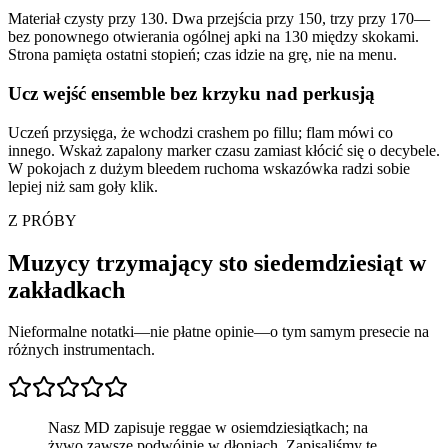
Materiał czysty przy 130. Dwa przejścia przy 150, trzy przy 170—
bez ponownego otwierania ogólnej apki na 130 między skokami.
Strona pamięta ostatni stopień; czas idzie na grę, nie na menu.
Ucz wejść ensemble bez krzyku nad perkusją
Uczeń przysięga, że wchodzi crashem po fillu; flam mówi co
innego. Wskaż zapalony marker czasu zamiast kłócić się o decybele.
W pokojach z dużym bleedem ruchoma wskazówka radzi sobie
lepiej niż sam goły klik.
Z PRÓBY
Muzycy trzymający sto siedemdziesiąt w
zakładkach
Nieformalne notatki—nie płatne opinie—o tym samym presecie na
różnych instrumentach.
Nasz MD zapisuje reggae w osiemdziesiątkach; na
żywo zawsze podwójnie w dłoniach. Zapisaliśmy tę