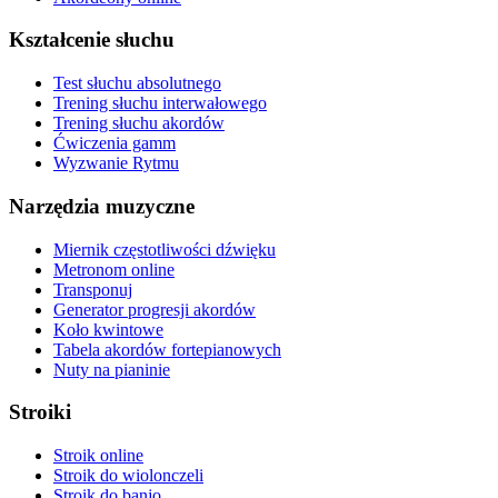
Kształcenie słuchu
Test słuchu absolutnego
Trening słuchu interwałowego
Trening słuchu akordów
Ćwiczenia gamm
Wyzwanie Rytmu
Narzędzia muzyczne
Miernik częstotliwości dźwięku
Metronom online
Transponuj
Generator progresji akordów
Koło kwintowe
Tabela akordów fortepianowych
Nuty na pianinie
Stroiki
Stroik online
Stroik do wiolonczeli
Stroik do banjo