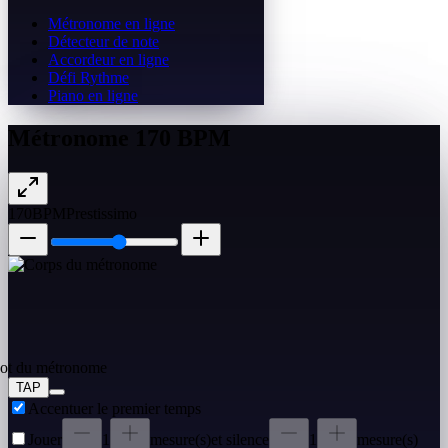
Métronome en ligne
Détecteur de note
Accordeur en ligne
Défi Rythme
Piano en ligne
Métronome 170 BPM
170
BPM
Prestissimo
TAP
Accentuer le premier temps
Jouer
1
mesure(s)
et silence
1
mesure(s)