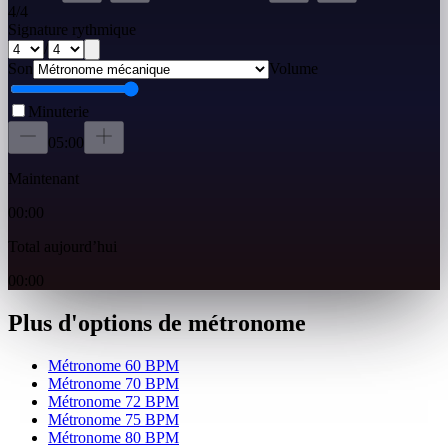
4
/
4
Signature rythmique
/
Son
Volume
Minuterie
05:00
Maintenant
00:00
Total aujourd’hui
00:00
Plus d'options de métronome
Métronome 60 BPM
Métronome 70 BPM
Métronome 72 BPM
Métronome 75 BPM
Métronome 80 BPM