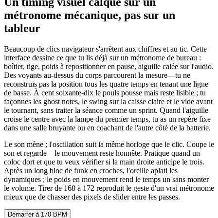
Un timing visuel calqué sur un
métronome mécanique, pas sur un
tableur
Beaucoup de clics navigateur s'arrêtent aux chiffres et au tic. Cette
interface dessine ce que tu lis déjà sur un métronome de bureau :
boîtier, tige, poids à repositionner en pause, aiguille calée sur l'audio.
Des voyants au-dessus du corps parcourent la mesure—tu ne
reconstruis pas la position tous les quatre temps en tenant une ligne
de basse. À cent soixante-dix le pouls pousse mais reste lisible ; tu
façonnes les ghost notes, le swing sur la caisse claire et le vide avant
le tournant, sans traiter la séance comme un sprint. Quand l'aiguille
croise le centre avec la lampe du premier temps, tu as un repère fixe
dans une salle bruyante ou en coachant de l'autre côté de la batterie.
Le son mène ; l'oscillation suit la même horloge que le clic. Coupe le
son et regarde—le mouvement reste honnête. Pratique quand un
coloc dort et que tu veux vérifier si la main droite anticipe le trois.
Après un long bloc de funk en croches, l'oreille aplati les
dynamiques ; le poids en mouvement rend le temps un sans monter
le volume. Tirer de 168 à 172 reproduit le geste d'un vrai métronome
mieux que de chasser des pixels de slider entre les passes.
Démarrer à 170 BPM