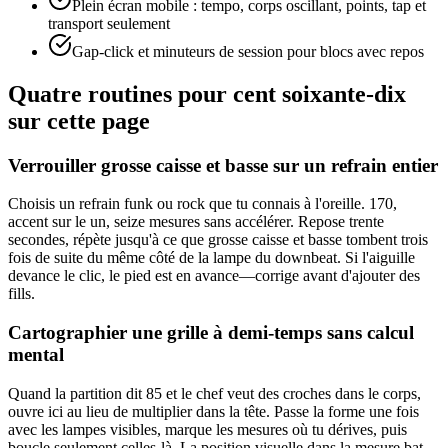
Plein écran mobile : tempo, corps oscillant, points, tap et
transport seulement
Gap-click et minuteurs de session pour blocs avec repos
Quatre routines pour cent soixante-dix
sur cette page
Verrouiller grosse caisse et basse sur un refrain entier
Choisis un refrain funk ou rock que tu connais à l'oreille. 170,
accent sur le un, seize mesures sans accélérer. Repose trente
secondes, répète jusqu'à ce que grosse caisse et basse tombent trois
fois de suite du même côté de la lampe du downbeat. Si l'aiguille
devance le clic, le pied est en avance—corrige avant d'ajouter des
fills.
Cartographier une grille à demi-temps sans calcul
mental
Quand la partition dit 85 et le chef veut des croches dans le corps,
ouvre ici au lieu de multiplier dans la tête. Passe la forme une fois
avec les lampes visibles, marque les mesures où tu dérives, puis
boucle seulement celles-là. La position visuelle dans la mesure bat