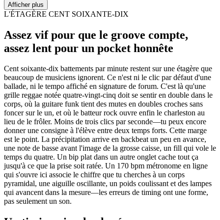
Afficher plus
L'ÉTAGÈRE CENT SOIXANTE-DIX
Assez vif pour que le groove compte,
assez lent pour un pocket honnête
Cent soixante-dix battements par minute restent sur une étagère que
beaucoup de musiciens ignorent. Ce n'est ni le clic par défaut d'une
ballade, ni le tempo affiché en signature de forum. C'est là qu'une
grille reggae notée quatre-vingt-cinq doit se sentir en double dans le
corps, où la guitare funk tient des mutes en doubles croches sans
foncer sur le un, et où le batteur rock ouvre enfin le charleston au
lieu de le frôler. Moins de trois clics par seconde—tu peux encore
donner une consigne à l'élève entre deux temps forts. Cette marge
est le point. La précipitation arrive en backbeat un peu en avance,
une note de basse avant l'image de la grosse caisse, un fill qui vole le
temps du quatre. Un bip plat dans un autre onglet cache tout ça
jusqu'à ce que la prise soit ratée. Un 170 bpm métronome en ligne
qui s'ouvre ici associe le chiffre que tu cherches à un corps
pyramidal, une aiguille oscillante, un poids coulissant et des lampes
qui avancent dans la mesure—les erreurs de timing ont une forme,
pas seulement un son.