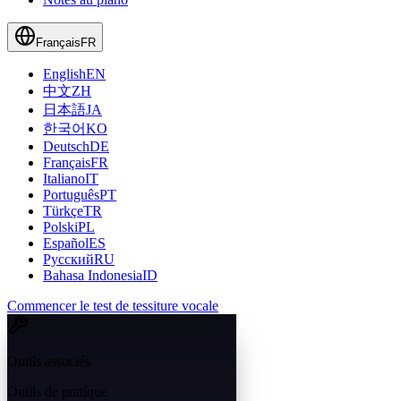
Français
FR
English
EN
中文
ZH
日本語
JA
한국어
KO
Deutsch
DE
Français
FR
Italiano
IT
Português
PT
Türkçe
TR
Polski
PL
Español
ES
Русский
RU
Bahasa Indonesia
ID
Commencer le test de tessiture vocale
Outils associés
Outils de pratique