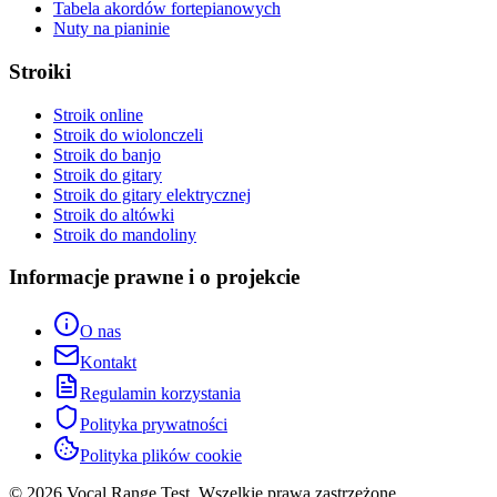
Tabela akordów fortepianowych
Nuty na pianinie
Stroiki
Stroik online
Stroik do wiolonczeli
Stroik do banjo
Stroik do gitary
Stroik do gitary elektrycznej
Stroik do altówki
Stroik do mandoliny
Informacje prawne i o projekcie
O nas
Kontakt
Regulamin korzystania
Polityka prywatności
Polityka plików cookie
© 2026 Vocal Range Test. Wszelkie prawa zastrzeżone.