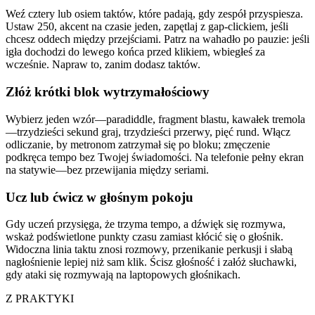
Weź cztery lub osiem taktów, które padają, gdy zespół przyspiesza.
Ustaw 250, akcent na czasie jeden, zapętlaj z gap-clickiem, jeśli
chcesz oddech między przejściami. Patrz na wahadło po pauzie: jeśli
igła dochodzi do lewego końca przed klikiem, wbiegłeś za
wcześnie. Napraw to, zanim dodasz taktów.
Złóż krótki blok wytrzymałościowy
Wybierz jeden wzór—paradiddle, fragment blastu, kawałek tremola
—trzydzieści sekund graj, trzydzieści przerwy, pięć rund. Włącz
odliczanie, by metronom zatrzymał się po bloku; zmęczenie
podkręca tempo bez Twojej świadomości. Na telefonie pełny ekran
na statywie—bez przewijania między seriami.
Ucz lub ćwicz w głośnym pokoju
Gdy uczeń przysięga, że trzyma tempo, a dźwięk się rozmywa,
wskaż podświetlone punkty czasu zamiast kłócić się o głośnik.
Widoczna linia taktu znosi rozmowy, przenikanie perkusji i słabą
nagłośnienie lepiej niż sam klik. Ścisz głośność i załóż słuchawki,
gdy ataki się rozmywają na laptopowych głośnikach.
Z PRAKTYKI