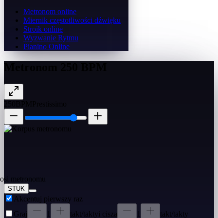
Metronom online
Miernik częstotliwości dźwięku
Stroik online
Wyzwanie Rytmu
Pianino Online
Metronom 250 BPM
250
BPM
Prestissimo
STUK
Akcentuj pierwszy raz
Graj
1
takt/takty
i cisza
1
takt/takty