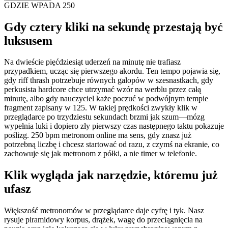
GDZIE WPADA 250
Gdy cztery kliki na sekundę przestają być
luksusem
Na dwieście pięćdziesiąt uderzeń na minutę nie trafiasz
przypadkiem, ucząc się pierwszego akordu. Ten tempo pojawia się,
gdy riff thrash potrzebuje równych galopów w szesnastkach, gdy
perkusista hardcore chce utrzymać wzór na werblu przez całą
minutę, albo gdy nauczyciel każe poczuć w podwójnym tempie
fragment zapisany w 125. W takiej prędkości zwykły klik w
przeglądarce po trzydziestu sekundach brzmi jak szum—mózg
wypełnia luki i dopiero zły pierwszy czas następnego taktu pokazuje
poślizg. 250 bpm metronom online ma sens, gdy znasz już
potrzebną liczbę i chcesz startować od razu, z czymś na ekranie, co
zachowuje się jak metronom z półki, a nie timer w telefonie.
Klik wygląda jak narzędzie, któremu już
ufasz
Większość metronomów w przeglądarce daje cyfrę i tyk. Nasz
rysuje piramidowy korpus, drążek, wagę do przeciągnięcia na