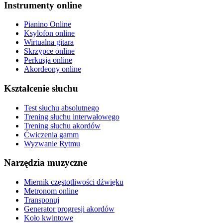
Instrumenty online
Pianino Online
Ksylofon online
Wirtualna gitara
Skrzypce online
Perkusja online
Akordeony online
Kształcenie słuchu
Test słuchu absolutnego
Trening słuchu interwałowego
Trening słuchu akordów
Ćwiczenia gamm
Wyzwanie Rytmu
Narzędzia muzyczne
Miernik częstotliwości dźwięku
Metronom online
Transponuj
Generator progresji akordów
Koło kwintowe