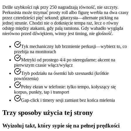
Drille szybkości rąk przy 250 nagradzają równość, nie szczyty.
Perkusista może trzymać prosty roll albo figurę werbla na dwa czasy
przez czterdzieści pięć sekund; gitarzysta—alternate picking na
jednej strunie. Chodzi nie o dotknięcie tempa raz, lecz o równy
odstęp między atakami, gdy palą ramiona. Gdy wahadło wygląda
nierówno przed dźwiękiem, winny jest timing, nie głośność.
Tyk mechaniczny lub brzmienie perkusji—wybierz to, co
przebija na monitorach
Metryki od prostego 4/4 po nieregularne; akcent na
pierwszym czasie włącz/wyłącz
Tryb podziału na ósemki lub szesnastki (krótkie
powtórzenia)
Pełny ekran w telefonie: tylko tempo, kołyszący się
korpus, punkty, tap i transport
Gap-click i timery sesji zamiast bez końca mielenia
Trzy sposoby użycia tej strony
Wyizoluj takt, który sypie się na pełnej prędkości