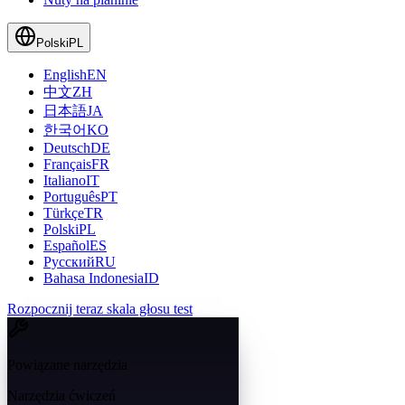
Polski
PL
English
EN
中文
ZH
日本語
JA
한국어
KO
Deutsch
DE
Français
FR
Italiano
IT
Português
PT
Türkçe
TR
Polski
PL
Español
ES
Русский
RU
Bahasa Indonesia
ID
Rozpocznij teraz skala głosu test
Powiązane narzędzia
Narzędzia ćwiczeń