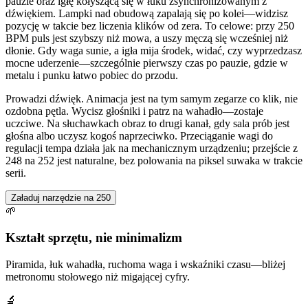
pauzie oraz igłę kołyszącą się w łuku zsynchronizowanym z
dźwiękiem. Lampki nad obudową zapalają się po kolei—widzisz
pozycję w takcie bez liczenia klików od zera. To celowe: przy 250
BPM puls jest szybszy niż mowa, a uszy męczą się wcześniej niż
dłonie. Gdy waga sunie, a igła mija środek, widać, czy wyprzedzasz
mocne uderzenie—szczególnie pierwszy czas po pauzie, gdzie w
metalu i punku łatwo pobiec do przodu.
Prowadzi dźwięk. Animacja jest na tym samym zegarze co klik, nie
ozdobna pętla. Wycisz głośniki i patrz na wahadło—zostaje
uczciwe. Na słuchawkach obraz to drugi kanał, gdy sala prób jest
głośna albo uczysz kogoś naprzeciwko. Przeciąganie wagi do
regulacji tempa działa jak na mechanicznym urządzeniu; przejście z
248 na 252 jest naturalne, bez polowania na piksel suwaka w trakcie
serii.
Załaduj narzędzie na 250
🌱
Kształt sprzętu, nie minimalizm
Piramida, łuk wahadła, ruchoma waga i wskaźniki czasu—bliżej
metronomu stołowego niż migającej cyfry.
🔬