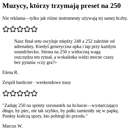
Muzycy, którzy trzymają preset na 250
Nie reklama—tylko jak różne instrumenty używają tej samej liczby.
Nasz finał setu oscyluje między 248 a 252 zależnie od
adrenaliny. Kiedyś generyczna apka i tap przy każdym
soundchecku. Strona na 250 z widoczną wagą
oszczędza ten rytuał, a wokalistka widzi mocne czasy
bez pytania «czy gra?»
Elena R.
Zespół hardcore · weekendowe trasy
"
Zadaję 250 na sprinty szesnastek na hi-hacie—wystarczająco
długo, by piec, nie tak szybko, by pałki zamieniły się w papkę.
Punkty kończą spory, kto pobiegł do przodu.
"
Marcus W.