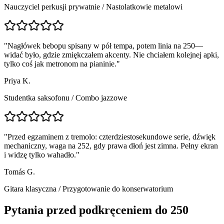
Nauczyciel perkusji prywatnie
/
Nastolatkowie metalowi
"
Nagłówek bebopu spisany w pół tempa, potem linia na 250—
widać było, gdzie zmiękczałem akcenty. Nie chciałem kolejnej apki,
tylko coś jak metronom na pianinie.
"
Priya K.
Studentka saksofonu
/
Combo jazzowe
"
Przed egzaminem z tremolo: czterdziestosekundowe serie, dźwięk
mechaniczny, waga na 252, gdy prawa dłoń jest zimna. Pełny ekran
i widzę tylko wahadło.
"
Tomás G.
Gitara klasyczna
/
Przygotowanie do konserwatorium
Pytania przed podkręceniem do 250