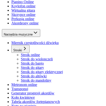
Pianino Online
Ksylofon online
Wirtualna gitara
Skrzypce online
Perkusja online
Akordeony online
Narzędzia muzyczne
Miernik częstotliwości dźwięku
Stroiki
Stroik online
Stroik do wiolonczeli
Stroik do banjo
Stroik do gitary
Stroik do gitary elektrycznej
Stroik do altówki
Stroik do mandoliny
Metronom online
Transponuj
Generator progresji akordów
Koło kwintowe
Tabela akordów fortepianowych
Nuty na pianinie