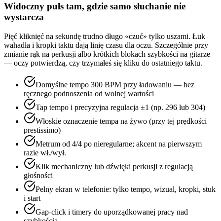
Widoczny puls tam, gdzie samo słuchanie nie
wystarcza
Pięć kliknięć na sekundę trudno długo «czuć» tylko uszami. Łuk
wahadła i kropki taktu dają linię czasu dla oczu. Szczególnie przy
zmianie rąk na perkusji albo krótkich blokach szybkości na gitarze
— oczy potwierdzą, czy trzymałeś się kliku do ostatniego taktu.
Domyślne tempo 300 BPM przy ładowaniu — bez
ręcznego podnoszenia od wolnej wartości
Tap tempo i precyzyjna regulacja ±1 (np. 296 lub 304)
Włoskie oznaczenie tempa na żywo (przy tej prędkości
prestissimo)
Metrum od 4/4 po nieregularne; akcent na pierwszym
razie wł./wył.
Klik mechaniczny lub dźwięki perkusji z regulacją
głośności
Pełny ekran w telefonie: tylko tempo, wizual, kropki, stuk
i start
Gap-click i timery do uporządkowanej pracy nad
szybkością