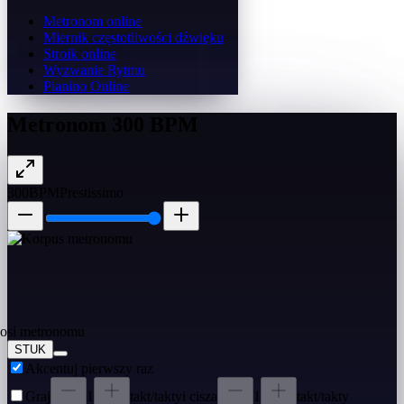
Metronom online
Miernik częstotliwości dźwięku
Stroik online
Wyzwanie Rytmu
Pianino Online
Metronom 300 BPM
300
BPM
Prestissimo
STUK
Akcentuj pierwszy raz
Graj
1
takt/takty
i cisza
1
takt/takty