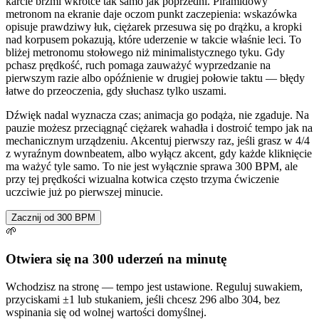
karcie brzmi wkrótce tak samo jak poprzedni. Piramidowy
metronom na ekranie daje oczom punkt zaczepienia: wskazówka
opisuje prawdziwy łuk, ciężarek przesuwa się po drążku, a kropki
nad korpusem pokazują, które uderzenie w takcie właśnie leci. To
bliżej metronomu stołowego niż minimalistycznego tyku. Gdy
pchasz prędkość, ruch pomaga zauważyć wyprzedzanie na
pierwszym razie albo opóźnienie w drugiej połowie taktu — błędy
łatwe do przeoczenia, gdy słuchasz tylko uszami.
Dźwięk nadal wyznacza czas; animacja go podąża, nie zgaduje. Na
pauzie możesz przeciągnąć ciężarek wahadła i dostroić tempo jak na
mechanicznym urządzeniu. Akcentuj pierwszy raz, jeśli grasz w 4/4
z wyraźnym downbeatem, albo wyłącz akcent, gdy każde kliknięcie
ma ważyć tyle samo. To nie jest wyłącznie sprawa 300 BPM, ale
przy tej prędkości wizualna kotwica często trzyma ćwiczenie
uczciwie już po pierwszej minucie.
Zacznij od 300 BPM
🌱
Otwiera się na 300 uderzeń na minutę
Wchodzisz na stronę — tempo jest ustawione. Reguluj suwakiem,
przyciskami ±1 lub stukaniem, jeśli chcesz 296 albo 304, bez
wspinania się od wolnej wartości domyślnej.