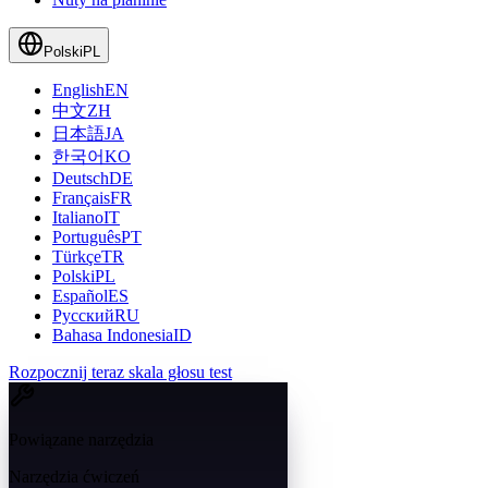
Polski
PL
English
EN
中文
ZH
日本語
JA
한국어
KO
Deutsch
DE
Français
FR
Italiano
IT
Português
PT
Türkçe
TR
Polski
PL
Español
ES
Русский
RU
Bahasa Indonesia
ID
Rozpocznij teraz skala głosu test
Powiązane narzędzia
Narzędzia ćwiczeń