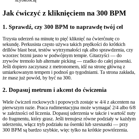
Jak ćwiczyć z kliknięciem na 300 BPM
1. Sprawdź, czy 300 BPM to naprawdę twój cel
Trzysta uderzeń na minutę to pięć kliknięć na ćwierćnutę co
sekundę. Perkusista często używa takich prędkości do krótkich
drillów blast beat, testów wytrzymałości rąk albo sprawdzenia, czy
wzorzec brzmi jasno w podwójnym tempie. Gitarzyści — do
zrywów tremolo lub alternate picking — rzadko do całej piosenki.
Jeśli dopiero zaczynasz z metronomem, idź na stronę główną z
umiarkowanym tempem i podnoś go tygodniami. Ta strona zakłada,
że masz już powód, by być na 300.
2. Dopasuj metrum i akcent do ćwiczenia
Wiele ćwiczeń rockowych i popowych zostaje w 4/4 z akcentem na
pierwszym razie. Praca rudimentacyjna może wymagać 2/4 albo 6/8
w zależności od liczenia. Dopasuj uderzenia w takcie i wartość nuty
do fragmentu, który grasz. Jeśli trenujesz równe podziały w każdym
uderzeniu, włącz tryb podziału na ósemki lub szesnastki — przy
300 BPM są bardzo szybkie, więc tylko na krótkie powtórzenia.