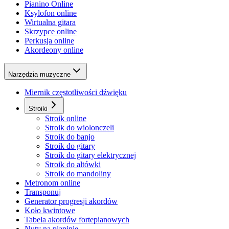
Pianino Online
Ksylofon online
Wirtualna gitara
Skrzypce online
Perkusja online
Akordeony online
Narzędzia muzyczne
Miernik częstotliwości dźwięku
Stroiki
Stroik online
Stroik do wiolonczeli
Stroik do banjo
Stroik do gitary
Stroik do gitary elektrycznej
Stroik do altówki
Stroik do mandoliny
Metronom online
Transponuj
Generator progresji akordów
Koło kwintowe
Tabela akordów fortepianowych
Nuty na pianinie