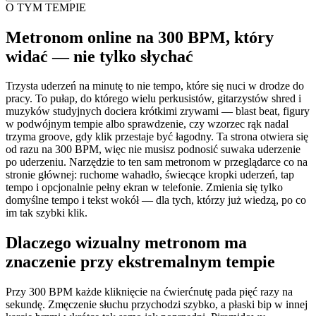
O TYM TEMPIE
Metronom online na 300 BPM, który
widać — nie tylko słychać
Trzysta uderzeń na minutę to nie tempo, które się nuci w drodze do
pracy. To pułap, do którego wielu perkusistów, gitarzystów shred i
muzyków studyjnych dociera krótkimi zrywami — blast beat, figury
w podwójnym tempie albo sprawdzenie, czy wzorzec rąk nadal
trzyma groove, gdy klik przestaje być łagodny. Ta strona otwiera się
od razu na 300 BPM, więc nie musisz podnosić suwaka uderzenie
po uderzeniu. Narzędzie to ten sam metronom w przeglądarce co na
stronie głównej: ruchome wahadło, świecące kropki uderzeń, tap
tempo i opcjonalnie pełny ekran w telefonie. Zmienia się tylko
domyślne tempo i tekst wokół — dla tych, którzy już wiedzą, po co
im tak szybki klik.
Dlaczego wizualny metronom ma
znaczenie przy ekstremalnym tempie
Przy 300 BPM każde kliknięcie na ćwierćnutę pada pięć razy na
sekundę. Zmęczenie słuchu przychodzi szybko, a płaski bip w innej