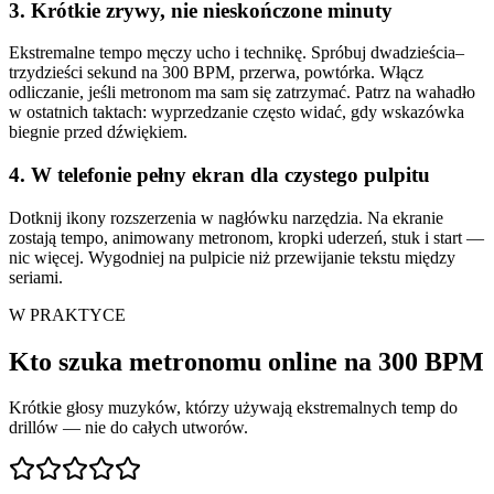
3. Krótkie zrywy, nie nieskończone minuty
Ekstremalne tempo męczy ucho i technikę. Spróbuj dwadzieścia–
trzydzieści sekund na 300 BPM, przerwa, powtórka. Włącz
odliczanie, jeśli metronom ma sam się zatrzymać. Patrz na wahadło
w ostatnich taktach: wyprzedzanie często widać, gdy wskazówka
biegnie przed dźwiękiem.
4. W telefonie pełny ekran dla czystego pulpitu
Dotknij ikony rozszerzenia w nagłówku narzędzia. Na ekranie
zostają tempo, animowany metronom, kropki uderzeń, stuk i start —
nic więcej. Wygodniej na pulpicie niż przewijanie tekstu między
seriami.
W PRAKTYCE
Kto szuka metronomu online na 300 BPM
Krótkie głosy muzyków, którzy używają ekstremalnych temp do
drillów — nie do całych utworów.