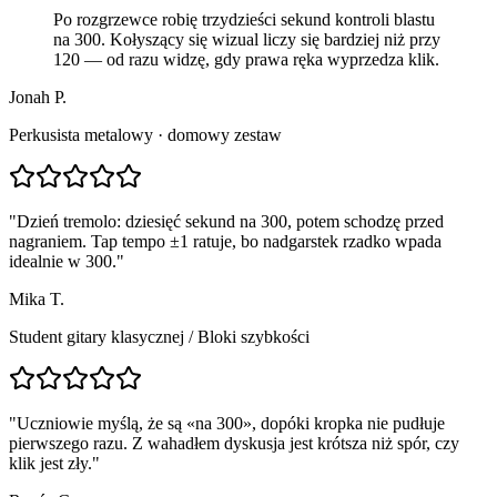
Po rozgrzewce robię trzydzieści sekund kontroli blastu
na 300. Kołyszący się wizual liczy się bardziej niż przy
120 — od razu widzę, gdy prawa ręka wyprzedza klik.
Jonah P.
Perkusista metalowy · domowy zestaw
"
Dzień tremolo: dziesięć sekund na 300, potem schodzę przed
nagraniem. Tap tempo ±1 ratuje, bo nadgarstek rzadko wpada
idealnie w 300.
"
Mika T.
Student gitary klasycznej
/
Bloki szybkości
"
Uczniowie myślą, że są «na 300», dopóki kropka nie pudłuje
pierwszego razu. Z wahadłem dyskusja jest krótsza niż spór, czy
klik jest zły.
"