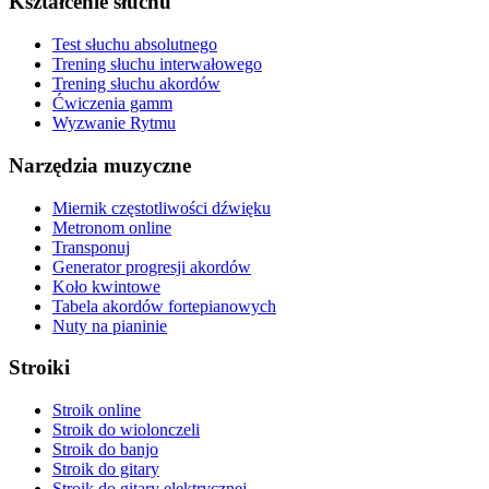
Kształcenie słuchu
Test słuchu absolutnego
Trening słuchu interwałowego
Trening słuchu akordów
Ćwiczenia gamm
Wyzwanie Rytmu
Narzędzia muzyczne
Miernik częstotliwości dźwięku
Metronom online
Transponuj
Generator progresji akordów
Koło kwintowe
Tabela akordów fortepianowych
Nuty na pianinie
Stroiki
Stroik online
Stroik do wiolonczeli
Stroik do banjo
Stroik do gitary
Stroik do gitary elektrycznej