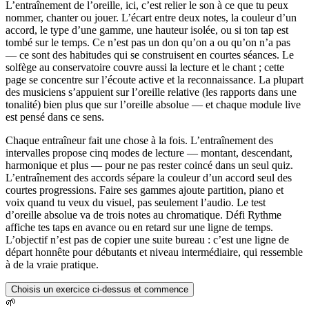
L’entraînement de l’oreille, ici, c’est relier le son à ce que tu peux
nommer, chanter ou jouer. L’écart entre deux notes, la couleur d’un
accord, le type d’une gamme, une hauteur isolée, ou si ton tap est
tombé sur le temps. Ce n’est pas un don qu’on a ou qu’on n’a pas
— ce sont des habitudes qui se construisent en courtes séances. Le
solfège au conservatoire couvre aussi la lecture et le chant ; cette
page se concentre sur l’écoute active et la reconnaissance. La plupart
des musiciens s’appuient sur l’oreille relative (les rapports dans une
tonalité) bien plus que sur l’oreille absolue — et chaque module live
est pensé dans ce sens.
Chaque entraîneur fait une chose à la fois. L’entraînement des
intervalles propose cinq modes de lecture — montant, descendant,
harmonique et plus — pour ne pas rester coincé dans un seul quiz.
L’entraînement des accords sépare la couleur d’un accord seul des
courtes progressions. Faire ses gammes ajoute partition, piano et
voix quand tu veux du visuel, pas seulement l’audio. Le test
d’oreille absolue va de trois notes au chromatique. Défi Rythme
affiche tes taps en avance ou en retard sur une ligne de temps.
L’objectif n’est pas de copier une suite bureau : c’est une ligne de
départ honnête pour débutants et niveau intermédiaire, qui ressemble
à de la vraie pratique.
Choisis un exercice ci-dessus et commence
🌱