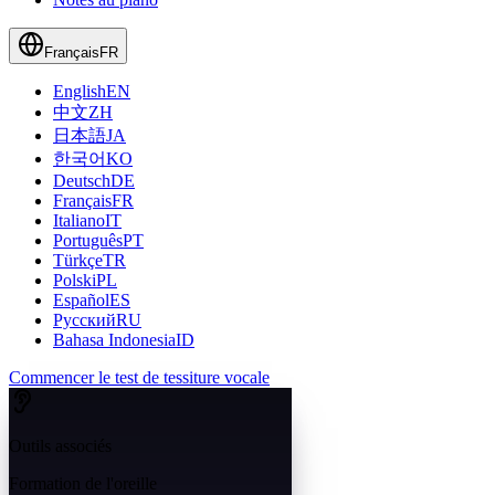
Français
FR
English
EN
中文
ZH
日本語
JA
한국어
KO
Deutsch
DE
Français
FR
Italiano
IT
Português
PT
Türkçe
TR
Polski
PL
Español
ES
Русский
RU
Bahasa Indonesia
ID
Commencer le test de tessiture vocale
Outils associés
Formation de l'oreille