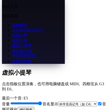
相关工具
在线乐器
在线钢琴
生日快乐曲谱练习
在线木琴
虚拟吉他
虚拟小提琴
虚拟架子鼓
中提琴调音器
在线节拍器
虚拟小提琴
点击指板位置演奏，也可用电脑键盘或 MIDI。四根弦从 G3
到 E6。
最后一个音
:
E5
音量
音名显示
音
频可视化
键位映射