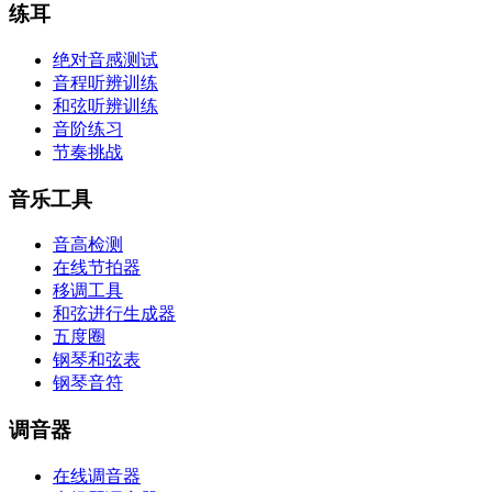
练耳
绝对音感测试
音程听辨训练
和弦听辨训练
音阶练习
节奏挑战
音乐工具
音高检测
在线节拍器
移调工具
和弦进行生成器
五度圈
钢琴和弦表
钢琴音符
调音器
在线调音器