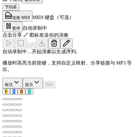
节拍器
MIDI 键盘（可选）
连接 MIDI
自动录制中
暂停
点击分享 🔗 图标发送你的演奏
🔗
自动录制中…开始演奏以生成序列。
播放时高亮当前按键，支持自定义映射、分享链接与 MP3 导
出。
标注
提示
清除
E
A
D
G