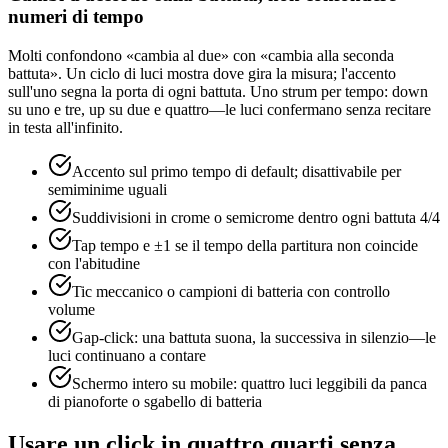
numeri di tempo
Molti confondono «cambia al due» con «cambia alla seconda
battuta». Un ciclo di luci mostra dove gira la misura; l'accento
sull'uno segna la porta di ogni battuta. Uno strum per tempo: down
su uno e tre, up su due e quattro—le luci confermano senza recitare
in testa all'infinito.
Accento sul primo tempo di default; disattivabile per
semiminime uguali
Suddivisioni in crome o semicrome dentro ogni battuta 4/4
Tap tempo e ±1 se il tempo della partitura non coincide
con l'abitudine
Tic meccanico o campioni di batteria con controllo
volume
Gap-click: una battuta suona, la successiva in silenzio—le
luci continuano a contare
Schermo intero su mobile: quattro luci leggibili da panca
di pianoforte o sgabello di batteria
Usare un click in quattro quarti senza