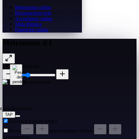
Metronomo online
Riconoscitore note
Accordatore online
Sfida Ritmica
Pianoforte online
Metronomo 4/4
100
BPM
Moderato
TAP
Accentua il primo tempo
Suona
1
misura/misure
e silenzio
1
misura/misure