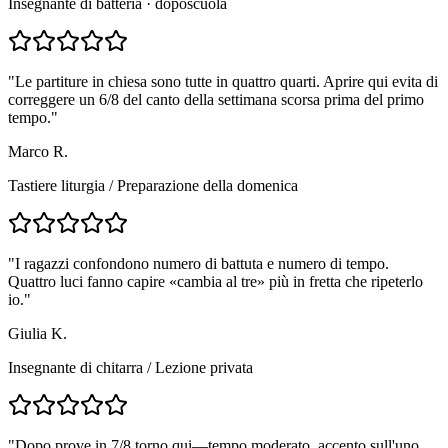
Insegnante di batteria · doposcuola
"
Le partiture in chiesa sono tutte in quattro quarti. Aprire qui evita di
correggere un 6/8 del canto della settimana scorsa prima del primo
tempo.
"
Marco R.
Tastiere liturgia
/
Preparazione della domenica
"
I ragazzi confondono numero di battuta e numero di tempo.
Quattro luci fanno capire «cambia al tre» più in fretta che ripeterlo
io.
"
Giulia K.
Insegnante di chitarra
/
Lezione privata
"
Dopo prove in 7/8 torno qui—tempo moderato, accento sull'uno,