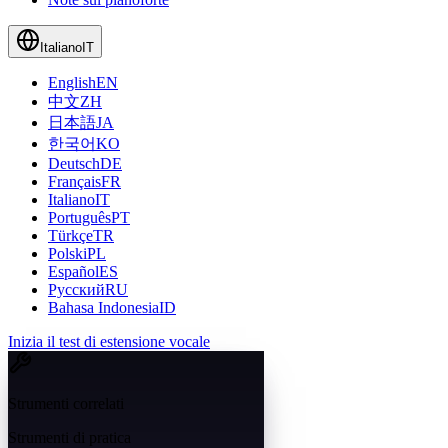
Italiano
IT
English
EN
中文
ZH
日本語
JA
한국어
KO
Deutsch
DE
Français
FR
Italiano
IT
Português
PT
Türkçe
TR
Polski
PL
Español
ES
Русский
RU
Bahasa Indonesia
ID
Inizia il test di estensione vocale
Strumenti correlati
Strumenti di pratica