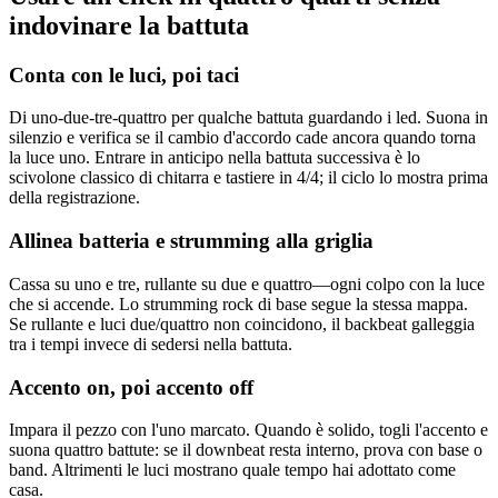
indovinare la battuta
Conta con le luci, poi taci
Di uno-due-tre-quattro per qualche battuta guardando i led. Suona in
silenzio e verifica se il cambio d'accordo cade ancora quando torna
la luce uno. Entrare in anticipo nella battuta successiva è lo
scivolone classico di chitarra e tastiere in 4/4; il ciclo lo mostra prima
della registrazione.
Allinea batteria e strumming alla griglia
Cassa su uno e tre, rullante su due e quattro—ogni colpo con la luce
che si accende. Lo strumming rock di base segue la stessa mappa.
Se rullante e luci due/quattro non coincidono, il backbeat galleggia
tra i tempi invece di sedersi nella battuta.
Accento on, poi accento off
Impara il pezzo con l'uno marcato. Quando è solido, togli l'accento e
suona quattro battute: se il downbeat resta interno, prova con base o
band. Altrimenti le luci mostrano quale tempo hai adottato come
casa.