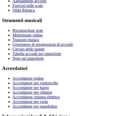
Allenamento accordi
Esercizi sulle scale
Sfida Ritmica
Strumenti musicali
Riconoscitore note
Metronomo online
Trasponi musica
Generatore di progressioni di accordi
Circolo delle quinte
Tabella accordi per pianoforte
Note sul pianoforte
Accordatori
Accordatore online
Accordatore per violoncello
Accordatore per banjo
Accordatore per chitarra
Accordatore chitarra elettrica
Accordatore per viola
Accordatore per mandolino