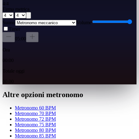
4
/
4
Firma metrica
/
Suono
Volume
Timer
05:00
Ora
00:00
Totale oggi
00:00
Altre opzioni metronomo
Metronomo 60 BPM
Metronomo 70 BPM
Metronomo 72 BPM
Metronomo 75 BPM
Metronomo 80 BPM
Metronomo 85 BPM