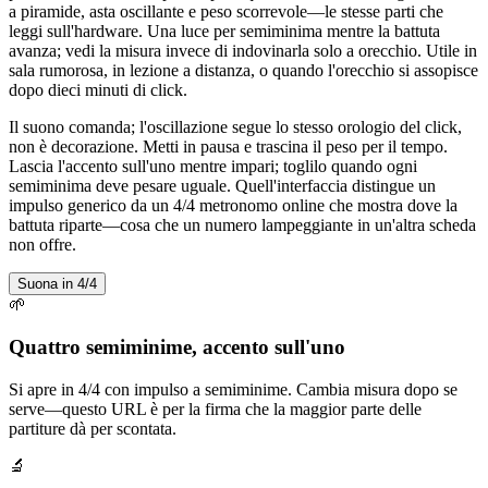
a piramide, asta oscillante e peso scorrevole—le stesse parti che
leggi sull'hardware. Una luce per semiminima mentre la battuta
avanza; vedi la misura invece di indovinarla solo a orecchio. Utile in
sala rumorosa, in lezione a distanza, o quando l'orecchio si assopisce
dopo dieci minuti di click.
Il suono comanda; l'oscillazione segue lo stesso orologio del click,
non è decorazione. Metti in pausa e trascina il peso per il tempo.
Lascia l'accento sull'uno mentre impari; toglilo quando ogni
semiminima deve pesare uguale. Quell'interfaccia distingue un
impulso generico da un 4/4 metronomo online che mostra dove la
battuta riparte—cosa che un numero lampeggiante in un'altra scheda
non offre.
Suona in 4/4
🌱
Quattro semiminime, accento sull'uno
Si apre in 4/4 con impulso a semiminime. Cambia misura dopo se
serve—questo URL è per la firma che la maggior parte delle
partiture dà per scontata.
🔬