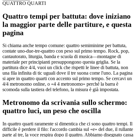
QUATTRO QUARTI
Quattro tempi per battuta: dove iniziano
la maggior parte delle partiture, e questa
pagina
Si chiama anche tempo comune: quattro semiminime per battuta,
contate uno-due-tre-quattro con peso sul primo tempo. Rock, pop,
cantautorato, liturgia, banda e scuola di musica—montagne di
materiale per principianti presuppongono questa griglia. Se la
partitura dice 4/4, vuoi un click che rispetti le linee di battuta, non
una fila infinita di tic uguali dove il tre suona come l'uno. La pagina
si apre in quattro quarti con accento sul primo tempo. Se cercavi un
4/4 metronomo online, o «4 4 metronomo» perché la barra è
scomoda sulla tastiera del telefono, la misura è già impostata.
Metronomo da scrivania sullo schermo:
quattro luci, un peso che oscilla
In quattro quarti raramente si dimentica che ci sono quattro tempi. Il
difficile è perdere il filo: l'accordo cambia sul «e» del due, il rullante
parte al tre, la voce respira dopo il quattro. Abbiamo disegnato cassa