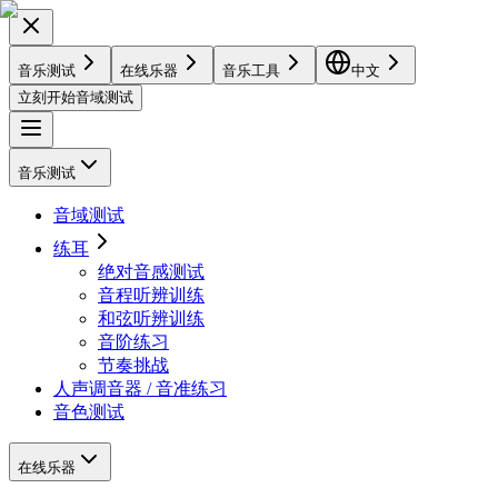
音乐测试
在线乐器
音乐工具
中文
立刻开始音域测试
音乐测试
音域测试
练耳
绝对音感测试
音程听辨训练
和弦听辨训练
音阶练习
节奏挑战
人声调音器 / 音准练习
音色测试
在线乐器