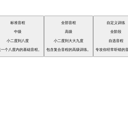
标准音程
全部音程
自定义训练
中级
高级
全阶段
小二度到八度
小二度到大大九度
自选音程
盖一个八度内的基础音程。
包含复合音程的高级训练。
专攻你经常听错的