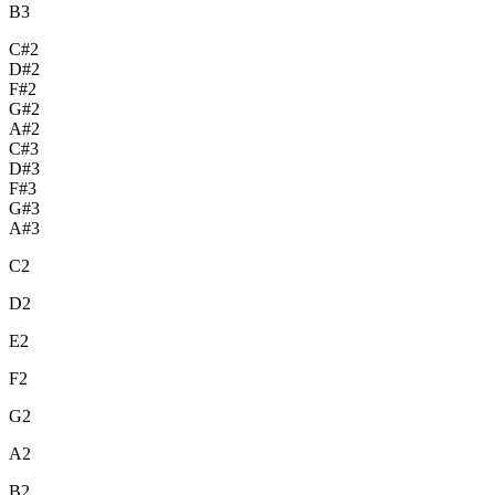
B3
C#2
D#2
F#2
G#2
A#2
C#3
D#3
F#3
G#3
A#3
C2
D2
E2
F2
G2
A2
B2