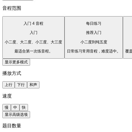
音程范围
入门 4 音程
每日练习
入门
推荐
入门
小二度、大二度、小三度、大三度
小二度到纯五度
最适合第一次练音程。
日常练习常用音程，难度适中。
覆
显示更多模式
播放方式
上行
下行
和声
速度
慢
中
快
显示高级选项
题目数量