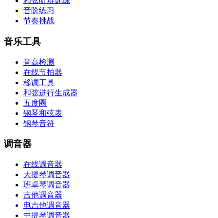
和弦听辨训练
音阶练习
节奏挑战
音乐工具
音高检测
在线节拍器
移调工具
和弦进行生成器
五度圈
钢琴和弦表
钢琴音符
调音器
在线调音器
大提琴调音器
班卓琴调音器
吉他调音器
电吉他调音器
中提琴调音器