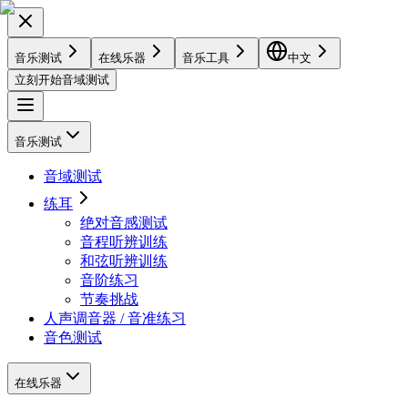
音乐测试
在线乐器
音乐工具
中文
立刻开始音域测试
音乐测试
音域测试
练耳
绝对音感测试
音程听辨训练
和弦听辨训练
音阶练习
节奏挑战
人声调音器 / 音准练习
音色测试
在线乐器