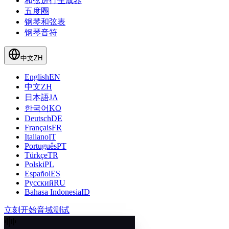
和弦进行生成器
五度圈
钢琴和弦表
钢琴音符
中文
ZH
English
EN
中文
ZH
日本語
JA
한국어
KO
Deutsch
DE
Français
FR
Italiano
IT
Português
PT
Türkçe
TR
Polski
PL
Español
ES
Русский
RU
Bahasa Indonesia
ID
立刻开始音域测试