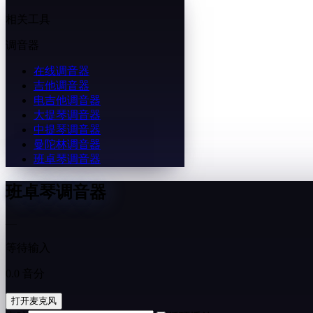
相关工具
调音器
在线调音器
吉他调音器
电吉他调音器
大提琴调音器
中提琴调音器
曼陀林调音器
班卓琴调音器
班卓琴调音器
—
等待输入
0.0 音分
打开麦克风