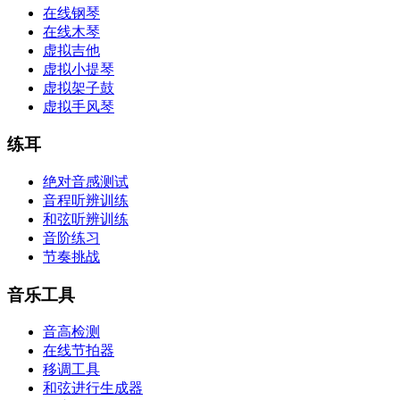
在线钢琴
在线木琴
虚拟吉他
虚拟小提琴
虚拟架子鼓
虚拟手风琴
练耳
绝对音感测试
音程听辨训练
和弦听辨训练
音阶练习
节奏挑战
音乐工具
音高检测
在线节拍器
移调工具
和弦进行生成器