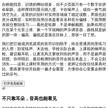
自称能找音、识谱的网站很多，但不少页面只有一个数字在拼
命刷新。这样撑得到显示跳八度、卡在噪声上，或你一换气就
清空为止。这里的识别针对实用音域做了稳定读数，界面也刻
意分成两层：实时阶段用仪表盘看音名和音分偏移，下面用图
表留住整段练习——看的是轮廓，不是单帧截图。如果你用过
只在某个元音上准、换一个字就糊的声乐调音器，曲线就是缺
的那一块：偏高、偏低还是落在目标上，形状一目了然。
我们把它做成浏览器里的音符识别助手，给在普通房间里练习
的人用：卧室练声、木吉他、学校乐队合奏、上课前的钢琴自
检。建议戴耳机，让麦克风主要收到你的声音，而不是扬声器
回授。你停唱后，最后检测到的音符会留在表盘上，不会立刻
消失——这和上课时常用的方式一致：老师让你按住结果再对
比。图表要等你开始新一遍才会重置，方便你在心里重走刚弹
过的乐句。
打开音高检测
🌱
不只靠耳朵，音高也能看见