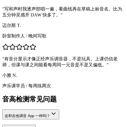
"
写和声时我逐声部唱一遍，看曲线再在草稿上标音名。比为
五分钟灵感开 DAW 快多了。
"
迈尔斯 T.
卧室制作人
/
晚间写歌
"
有音分显示才像正经声乐调音器，不是玩具。上课仍信老
师，但课与课之间能看每周同一元音是不是又偏低。
"
小雅 N.
声乐课学员
/
每周练两次
音高检测常见问题
这和吉他调音 App 一样吗？